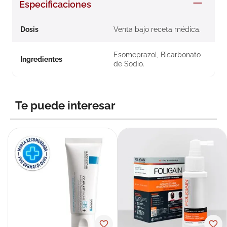
Especificaciones
8
.
roche posay
9
.
megacistin
Dosis
Venta bajo receta médica.
10
.
pañales
Esomeprazol, Bicarbonato
Ingredientes
de Sodio.
Te puede interesar