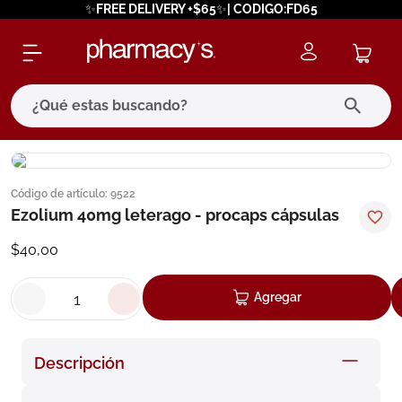
✨FREE DELIVERY +$65✨| CODIGO:FD65
¿Qué estas buscando?
términos más buscados
Código de artículo
:
9522
1
.
eucerin
Ezolium 40mg leterago - procaps cápsulas
2
.
protector solar
$
40
,
00
3
.
bioderma
4
.
pilexil
Agregar
5
.
cerave
6
.
degraler
Descripción
7
.
isdin