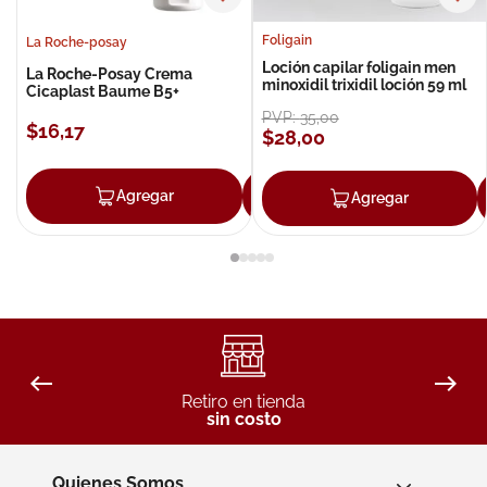
Foligain
La Roche-posay
Loción capilar foligain men
La Roche-Posay Crema
minoxidil trixidil loción 59 ml
Cicaplast Baume B5+
PVP:
35
,
00
$
16
,
17
$
28
,
00
Agregar
Agregar
Agregar
Retiro en tienda
sin costo
Quienes Somos