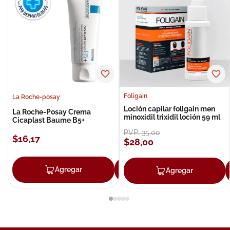
Foligain
La Roche-posay
Loción capilar foligain men
La Roche-Posay Crema
minoxidil trixidil loción 59 ml
Cicaplast Baume B5+
PVP:
35
,
00
$
16
,
17
$
28
,
00
Agregar
Agregar
Agregar