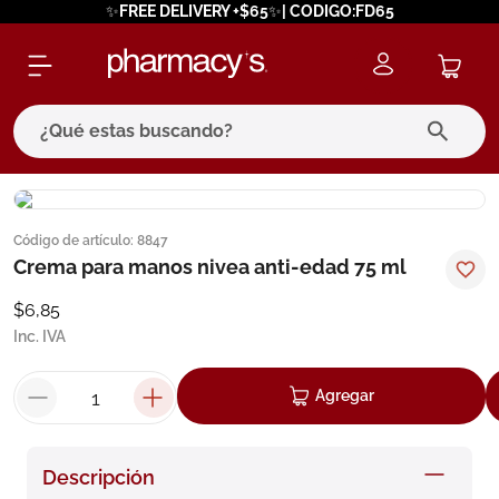
✨FREE DELIVERY +$65✨| CODIGO:FD65
¿Qué estas buscando?
términos más buscados
Código de artículo
:
8847
1
.
eucerin
Crema para manos nivea anti-edad 75 ml
2
.
protector solar
$
6
,
85
3
.
bioderma
Inc. IVA
4
.
pilexil
Agregar
5
.
cerave
6
.
degraler
Descripción
7
.
isdin