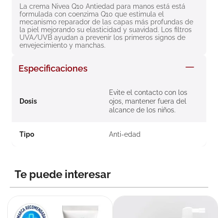
La crema Nivea Q10 Antiedad para manos está está 
8
.
roche posay
formulada con coenzima Q10 que estimula el 
mecanismo reparador de las capas más profundas de 
9
.
nivea
la piel mejorando su elasticidad y suavidad. Los filtros 
UVA/UVB ayudan a prevenir los primeros signos de 
10
.
pañales
envejecimiento y manchas.
Especificaciones
Evite el contacto con los
Dosis
ojos, mantener fuera del
alcance de los niños.
Tipo
Anti-edad
Te puede interesar