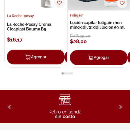
Foligain
La Roche-posay
Loción capilar foligain men
La Roche-Posay Crema
minoxidil trixidil loción 59 ml
Cicaplast Baume B5+
PVP:
35
,
00
$
16
,
17
$
28
,
00
Agregar
Agregar
Agregar
Retiro en tienda
sin costo