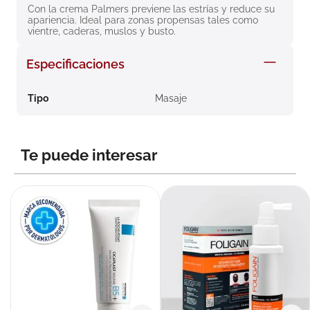
Con la crema Palmers previene las estrías y reduce su 
8
.
roche posay
apariencia. Ideal para zonas propensas tales como 
vientre, caderas, muslos y busto.
9
.
isdin
10
.
pañales
Especificaciones
Tipo
Masaje
Te puede interesar