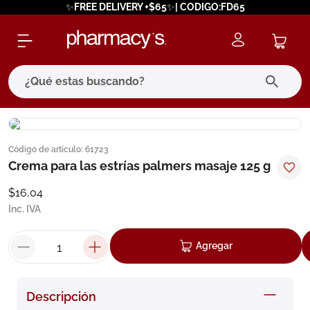
✨FREE DELIVERY +$65✨| CODIGO:FD65
¿Qué estas buscando?
términos más buscados
Código de artículo
:
61723
1
.
eucerin
Crema para las estrías palmers masaje 125 g
2
.
protector solar
$
16
,
04
3
.
pilexil
Inc. IVA
4
.
bioderma
Agregar
5
.
cerave
6
.
megacistin
Descripción
7
.
degraler