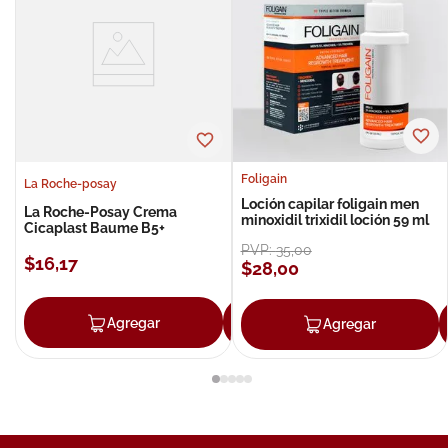
Foligain
La Roche-posay
Loción capilar foligain men
La Roche-Posay Crema
minoxidil trixidil loción 59 ml
Cicaplast Baume B5+
PVP:
35
,
00
$
16
,
17
$
28
,
00
Agregar
Agregar
Agregar