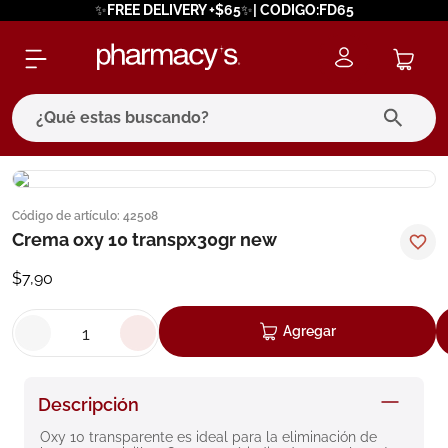
✨FREE DELIVERY +$65✨| CODIGO:FD65
¿Qué estas buscando?
términos más buscados
Código de artículo
:
42508
1
.
eucerin
Crema oxy 10 transpx30gr new
2
.
protector solar
$
7
,
90
3
.
pilexil
4
.
bioderma
Agregar
5
.
cerave
6
.
degraler
Descripción
7
.
isdin
Oxy 10 transparente es ideal para la eliminación de 