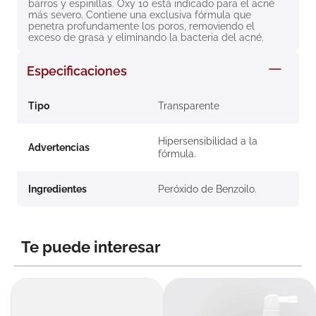
barros y espinillas. Oxy 10 está indicado para el acné 
8
.
roche posay
más severo. Contiene una exclusiva fórmula que 
penetra profundamente los poros, removiendo el 
9
.
pañales
exceso de grasa y eliminando la bacteria del acné.
10
.
nivea
Especificaciones
Tipo
Transparente
Hipersensibilidad a la
Advertencias
fórmula.
Ingredientes
Peróxido de Benzoilo.
Te puede interesar