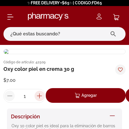
✨FREE DELIVERY +$65✨| CODIGO:FD65
¿Qué estas buscando?
términos más buscados
Código de artículo
:
42509
1
.
eucerin
Oxy color piel en crema 30 g
2
.
protector solar
$
7
,
00
3
.
pilexil
4
.
bioderma
Agregar
5
.
cerave
6
.
degraler
Descripción
7
.
isdin
Oxy 10 color piel es ideal para la eliminación de barros 