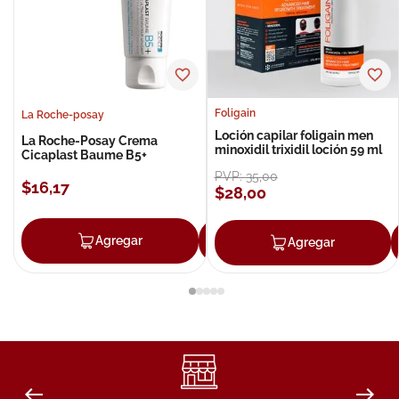
Foligain
La Roche-posay
Loción capilar foligain men
La Roche-Posay Crema
minoxidil trixidil loción 59 ml
Cicaplast Baume B5+
PVP:
35
,
00
$
16
,
17
$
28
,
00
Agregar
Agregar
Agregar