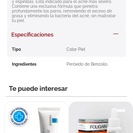
y espinillas. Está indicado para el acné más severo. 
8
.
roche posay
Contiene una exclusiva fórmula que penetra 
profundamente los poros, removiendo el exceso de 
9
.
pañales
grasa y eliminando la bacteria del acné, sin maltratar 
tu piel.
10
.
nivea
Especificaciones
Tipo
Color Piel
Ingredientes
Peróxido de Benzoilo.
Te puede interesar