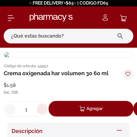
✨FREE DELIVERY +$65✨| CODIGO:FD65
¿Qué estas buscando?
términos más buscados
Código de artículo
:
49957
1
.
eucerin
Crema oxigenada har volumen 30 60 ml
2
.
protector solar
$
1
,
58
3
.
bioderma
Inc. IVA
4
.
pilexil
Agregar
5
.
cerave
6
.
degraler
Descripción
7
.
isdin