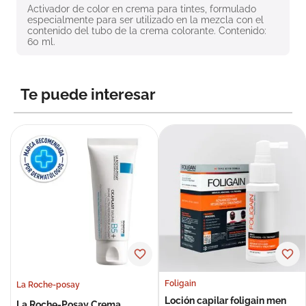
Activador de color en crema para tintes, formulado 
8
.
roche posay
especialmente para ser utilizado en la mezcla con el 
contenido del tubo de la crema colorante. Contenido: 
9
.
megacistin
60 ml.
10
.
pañales
Te puede interesar
Foligain
La Roche-posay
Loción capilar foligain men
La Roche-Posay Crema