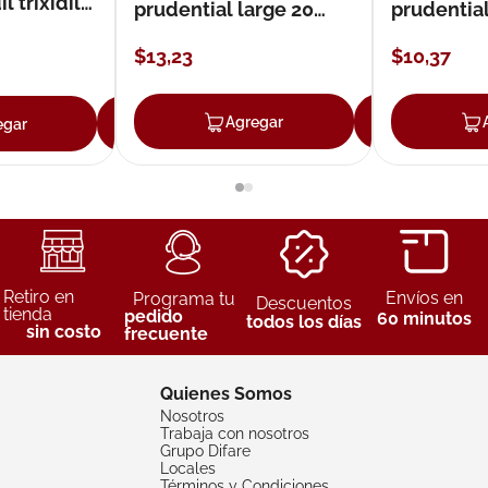
 trixidil
prudential large 20
prudentia
unidades
$
13
,
23
$
10
,
37
Agregar
Agreg
egar
Agregar
Retiro en
Envíos en
Programa tu
Descuentos
tienda
pedido
60 minutos
todos los días
sin costo
frecuente
Quienes Somos
Nosotros
Trabaja con nosotros
Grupo Difare
Locales
Términos y Condiciones