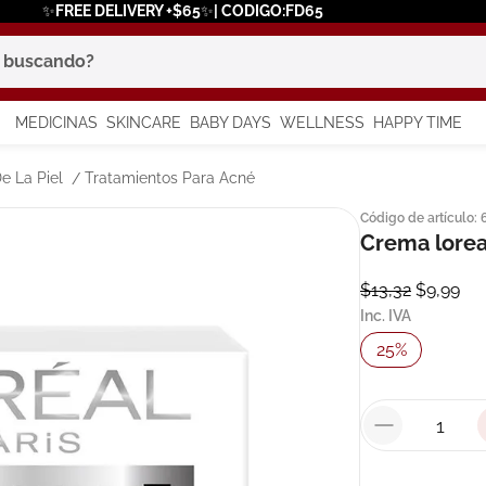
✨FREE DELIVERY +$65✨| CODIGO:FD65
scando?
MEDICINAS
SKINCARE
BABY DAYS
WELLNESS
HAPPY TIME
os más buscados
e La Piel
Tratamientos Para Acné
Código de artículo
:
 solar
Crema lorea
a
$
13
,
32
$
9
,
99
Inc. IVA
25
%
say