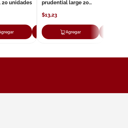
l 20 unidades
prudential large 20
unidades
$
13
,
23
Agregar
Agregar
Agregar
Ag
ar