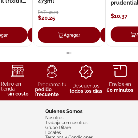
 trixidil
473ml
prudentia
PVP:
25
,
31
$
10
,
37
$
20
,
25
egar
Agregar
Agregar
Agreg
Retiro en
Envíos en
Programa tu
Descuentos
tienda
pedido
60 minutos
todos los días
sin costo
frecuente
Quienes Somos
Nosotros
Trabaja con nosotros
Grupo Difare
Locales
Términos y Condiciones