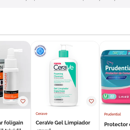
Cerave
Prudential
r foligain
CeraVe Gel Limpiador
Protector