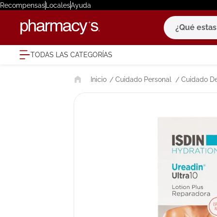
Recompensas
Locales
Ayuda
¿Qué estas bu
TODAS LAS CATEGORÍAS
términ
Cuidado Personal
Cuidado De
1
.
eucerin
2
.
protector
3
.
bioderm
4
.
pilexil
5
.
cerave
6
.
degraler
7
.
megacist
8
.
roche po
9
.
isdin