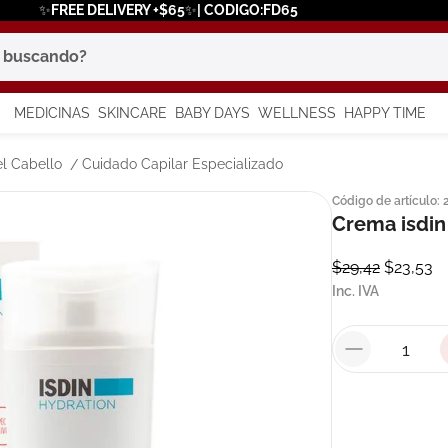
✨FREE DELIVERY +$65✨| CODIGO:FD65
scando?
MEDICINAS
SKINCARE
BABY DAYS
WELLNESS
HAPPY TIME
os más buscados
l Cabello
Cuidado Capilar Especializado
Código de artículo
:
 solar
Crema isdin
a
$
29
,
42
$
23
,
53
Inc. IVA
in
say