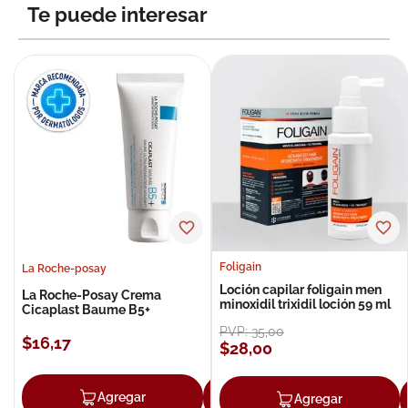
Te puede interesar
Foligain
La Roche-posay
Loción capilar foligain men
La Roche-Posay Crema
minoxidil trixidil loción 59 ml
Cicaplast Baume B5+
PVP:
35
,
00
$
16
,
17
$
28
,
00
Agregar
Agregar
Agregar