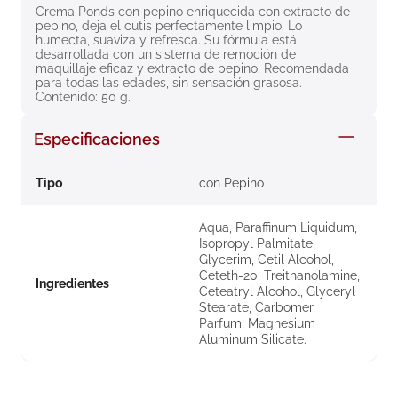
Crema Ponds con pepino enriquecida con extracto de 
8
.
roche posay
pepino, deja el cutis perfectamente limpio. Lo 
humecta, suaviza y refresca. Su fórmula está 
9
.
megacistin
desarrollada con un sistema de remoción de 
maquillaje eficaz y extracto de pepino. Recomendada 
10
.
pañales
para todas las edades, sin sensación grasosa. 
Contenido: 50 g.
Especificaciones
Tipo
con Pepino
Aqua, Paraffinum Liquidum,
Isopropyl Palmitate,
Glycerim, Cetil Alcohol,
Ceteth-20, Treithanolamine,
Ingredientes
Ceteatryl Alcohol, Glyceryl
Stearate, Carbomer,
Parfum, Magnesium
Aluminum Silicate.