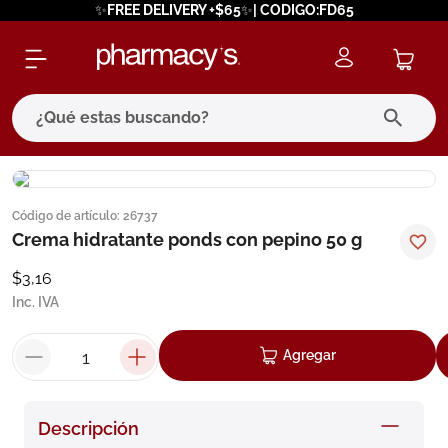
✨FREE DELIVERY +$65✨| CODIGO:FD65
¿Qué estas buscando?
términos más buscados
Código de artículo
:
26737
1
.
eucerin
Crema hidratante ponds con pepino 50 g
2
.
protector solar
$
3
,
16
3
.
bioderma
Inc. IVA
4
.
pilexil
Agregar
5
.
cerave
6
.
degraler
Descripción
7
.
isdin