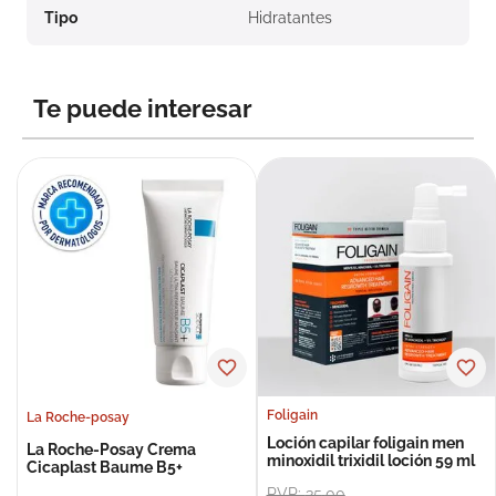
Tipo
Hidratantes
Te puede interesar
Foligain
La Roche-posay
Loción capilar foligain men
La Roche-Posay Crema
minoxidil trixidil loción 59 ml
Cicaplast Baume B5+
PVP:
35
,
00