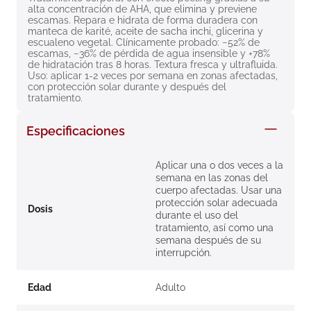
alta concentración de AHA, que elimina y previene 
8
.
roche posay
escamas. Repara e hidrata de forma duradera con 
manteca de karité, aceite de sacha inchi, glicerina y 
9
.
isdin
escualeno vegetal. Clínicamente probado: −52% de 
escamas, −36% de pérdida de agua insensible y +78% 
10
.
pañales
de hidratación tras 8 horas. Textura fresca y ultrafluida. 
Uso: aplicar 1-2 veces por semana en zonas afectadas, 
con protección solar durante y después del 
tratamiento.
Especificaciones
Aplicar una o dos veces a la
semana en las zonas del
cuerpo afectadas. Usar una
protección solar adecuada
Dosis
durante el uso del
tratamiento, así como una
semana después de su
interrupción.
Edad
Adulto