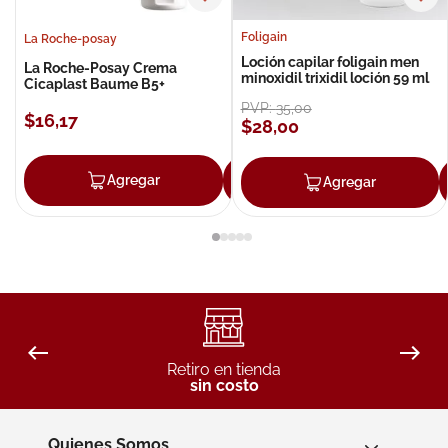
Foligain
La Roche-posay
Loción capilar foligain men
La Roche-Posay Crema
minoxidil trixidil loción 59 ml
Cicaplast Baume B5+
PVP:
35
,
00
$
16
,
17
$
28
,
00
Agregar
Agregar
Agregar
Retiro en tienda
sin costo
Quienes Somos