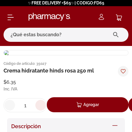
✨FREE DELIVERY +$65✨| CODIGO:FD65
¿Qué estas buscando?
términos más buscados
Código de artículo
:
35027
1
.
eucerin
Crema hidratante hinds rosa 250 ml
2
.
protector solar
$
6
,
35
3
.
bioderma
Inc. IVA
4
.
pilexil
Agregar
5
.
cerave
6
.
degraler
Descripción
7
.
isdin