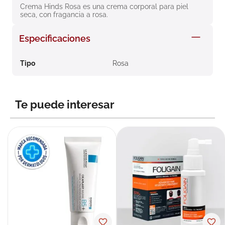
Crema Hinds Rosa es una crema corporal para piel 
8
.
roche posay
seca, con fragancia a rosa.
9
.
nivea
Especificaciones
10
.
pañales
Tipo
Rosa
Te puede interesar