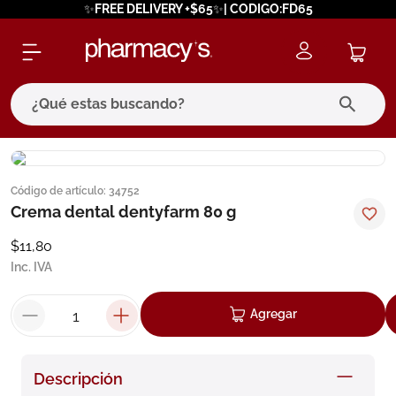
✨FREE DELIVERY +$65✨| CODIGO:FD65
¿Qué estas buscando?
términos más buscados
Código de artículo
:
34752
1
.
eucerin
Crema dental dentyfarm 80 g
2
.
protector solar
$
11
,
80
3
.
bioderma
Inc. IVA
4
.
pilexil
Agregar
5
.
cerave
6
.
degraler
Descripción
7
.
isdin