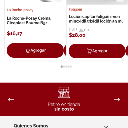
Foligain
La Roche-posay
Loción capilar foligain men
La Roche-Posay Crema
minoxidil trixidil loción 59 ml
Cicaplast Baume B5+
PVP:
35
,
00
$
16
,
17
$
28
,
00
Agregar
Agregar
Agregar
Retiro en tienda
sin costo
Quienes Somos