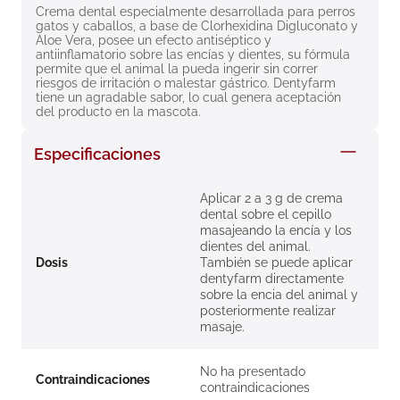
Crema dental especialmente desarrollada para perros 
8
.
roche posay
gatos y caballos, a base de Clorhexidina Digluconato y 
Aloe Vera, posee un efecto antiséptico y 
9
.
megacistin
antiinflamatorio sobre las encías y dientes, su fórmula 
permite que el animal la pueda ingerir sin correr 
10
.
pañales
riesgos de irritación o malestar gástrico. Dentyfarm 
tiene un agradable sabor, lo cual genera aceptación 
del producto en la mascota.
Especificaciones
Aplicar 2 a 3 g de crema
dental sobre el cepillo
masajeando la encía y los
dientes del animal.
Dosis
También se puede aplicar
dentyfarm directamente
sobre la encia del animal y
posteriormente realizar
masaje.
No ha presentado
Contraindicaciones
contraindicaciones