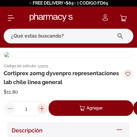
✨FREE DELIVERY +$65✨| CODIGO:FD65
¿Qué estas buscando?
términos más buscados
Código de artículo
:
33075
1
.
eucerin
Cortiprex 20mg dyvenpro representaciones
2
.
protector solar
lab chile linea general
3
.
bioderma
$
11
,
80
4
.
pilexil
Agregar
5
.
cerave
6
.
degraler
Descripción
7
.
isdin