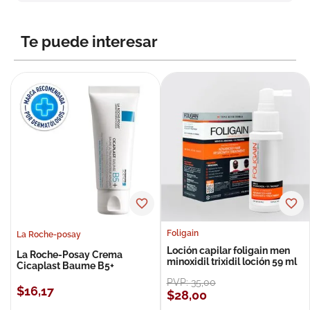
8
.
roche posay
9
.
nivea
Te puede interesar
10
.
pañales
Foligain
La Roche-posay
Loción capilar foligain men
La Roche-Posay Crema
minoxidil trixidil loción 59 ml
Cicaplast Baume B5+
PVP:
35
,
00
$
16
,
17
$
28
,
00