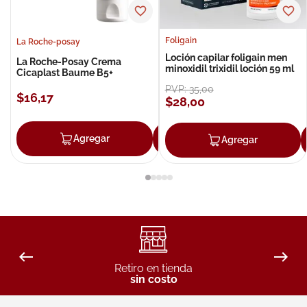
Foligain
La Roche-posay
Loción capilar foligain men
La Roche-Posay Crema
minoxidil trixidil loción 59 ml
Cicaplast Baume B5+
PVP:
35
,
00
$
16
,
17
$
28
,
00
Agregar
Agregar
Agregar
Retiro en tienda
sin costo