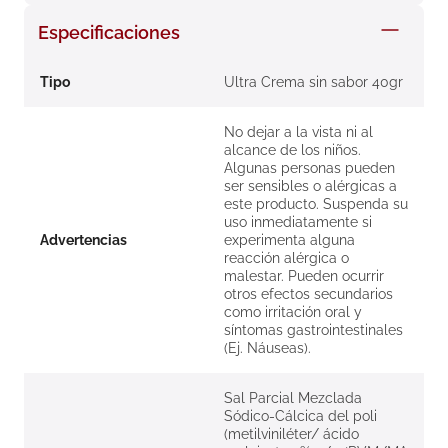
8
.
roche posay
Especificaciones
9
.
nivea
Tipo
Ultra Crema sin sabor 40gr
10
.
pañales
No dejar a la vista ni al
alcance de los niños.
Algunas personas pueden
ser sensibles o alérgicas a
este producto. Suspenda su
uso inmediatamente si
Advertencias
experimenta alguna
reacción alérgica o
malestar. Pueden ocurrir
otros efectos secundarios
como irritación oral y
síntomas gastrointestinales
(Ej. Náuseas).
Sal Parcial Mezclada
Sódico-Cálcica del poli
(metilviniléter/ ácido