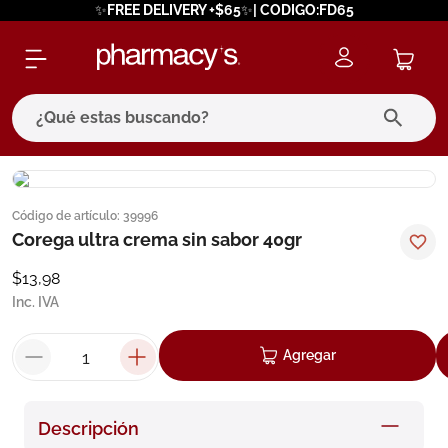
✨FREE DELIVERY +$65✨| CODIGO:FD65
¿Qué estas buscando?
términos más buscados
Código de artículo
:
39996
1
.
eucerin
Corega ultra crema sin sabor 40gr
2
.
protector solar
$
13
,
98
3
.
bioderma
Inc. IVA
4
.
pilexil
Agregar
5
.
cerave
6
.
degraler
Descripción
7
.
isdin