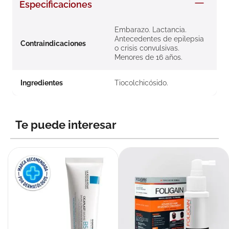
Especificaciones
8
.
roche posay
9
.
megacistin
Embarazo. Lactancia.
Antecedentes de epilepsia
Contraindicaciones
10
.
pañales
o crisis convulsivas.
Menores de 16 años.
Ingredientes
Tiocolchicósido.
Te puede interesar