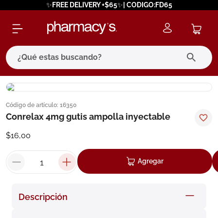
✨FREE DELIVERY +$65✨| CODIGO:FD65
¿Qué estas buscando?
términos más buscados
Código de artículo
:
16350
1
.
eucerin
Conrelax 4mg gutis ampolla inyectable
2
.
protector solar
$
16
,
00
3
.
bioderma
4
.
pilexil
Agregar
5
.
cerave
6
.
degraler
Descripción
7
.
isdin