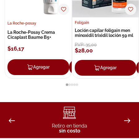
Foligain
La Roche-posay
Loción capilar foligain men
La Roche-Posay Crema
minoxidil trixidil loción 59 ml
Cicaplast Baume B5+
PVP:
35
,
00
$
16
,
17
$
28
,
00
Agregar
Agregar
Agregar
Retiro en tienda
sin costo