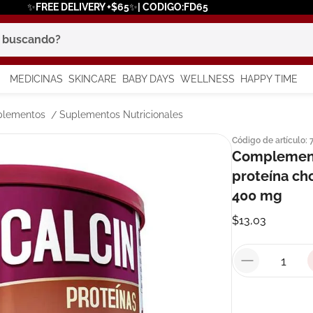
✨FREE DELIVERY +$65✨| CODIGO:FD65
scando?
MEDICINAS
SKINCARE
BABY DAYS
WELLNESS
HAPPY TIME
os más buscados
plementos
Suplementos Nutricionales
Código de artículo
:
 solar
Complemento
proteína ch
a
400 mg
$
13
,
03
say