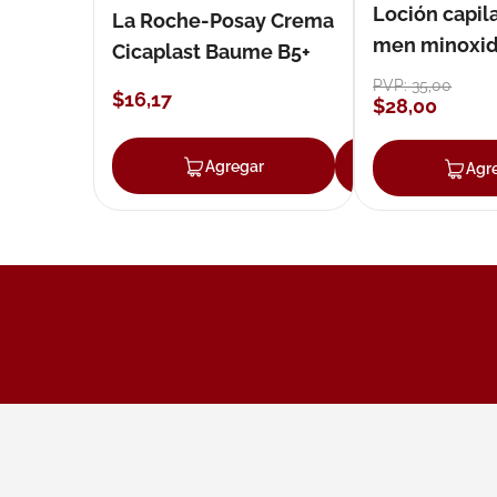
Loción capila
La Roche-Posay Crema
men minoxidil
Cicaplast Baume B5+
loción 59 ml
PVP:
35
,
00
$
16
,
17
$
28
,
00
Agregar
Agregar
Agr