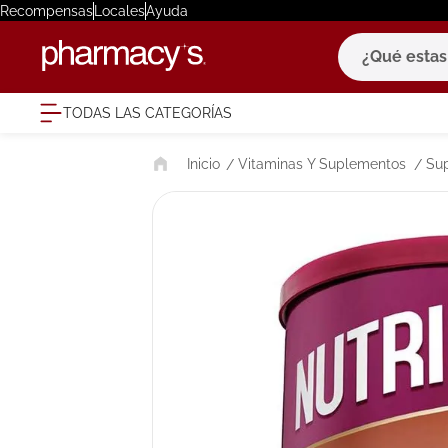
Recompensas
Locales
Ayuda
¿Qué estas bu
TODAS LAS CATEGORÍAS
términ
Vitaminas Y Suplementos
Su
1
.
eucerin
2
.
protector
3
.
pilexil
4
.
bioderm
5
.
cerave
6
.
degraler
7
.
isdin
8
.
roche po
9
.
pañales