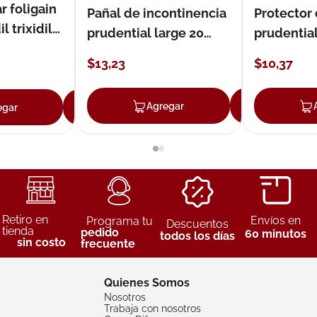
r foligain
Pañal de incontinencia
Protector
 trixidil
prudential large 20
prudentia
unidades
$
13
,
23
$
10
,
37
Agregar
Agreg
egar
Agregar
Retiro en
Envíos en
Programa tu
Descuentos
tienda
pedido
60 minutos
todos los días
sin costo
frecuente
Quienes Somos
Nosotros
Trabaja con nosotros