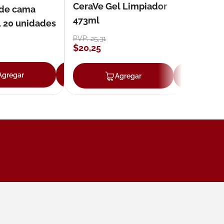
CeraVe Gel Limpiador
 de cama
473ml
l 20 unidades
PVP:
25
,
31
$
20
,
25
ar
Agregar
Agregar
Agregar
Ag