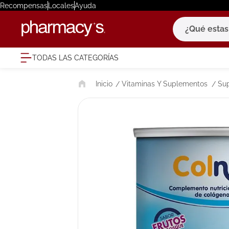
Recompensas
Locales
Ayuda
¿Qué estas bu
TODAS LAS CATEGORÍAS
términ
Vitaminas Y Suplementos
Su
1
.
eucerin
2
.
protector
3
.
bioderm
4
.
pilexil
5
.
cerave
6
.
degraler
7
.
isdin
8
.
roche po
9
.
nivea