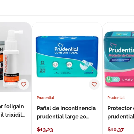
Prudential
Prudential
r foligain
Pañal de incontinencia
Protector
 trixidil
prudential large 20
prudentia
unidades
$
13
,
23
$
10
,
37