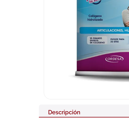
10
.
pañales
Descripción