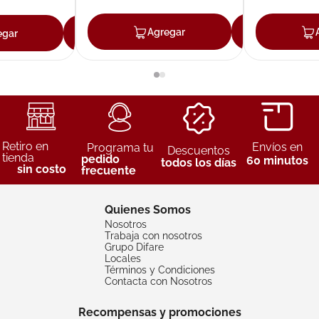
Agregar
Agreg
egar
Agregar
Retiro en
Envíos en
Programa tu
Descuentos
tienda
pedido
60 minutos
todos los días
sin costo
frecuente
Quienes Somos
Nosotros
Trabaja con nosotros
Grupo Difare
Locales
Términos y Condiciones
Contacta con Nosotros
Recompensas y promociones