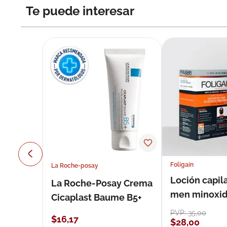
Te puede interesar
Foligain
La Roche-posay
Loción capila
La Roche-Posay Crema
men minoxidil
Cicaplast Baume B5+
loción 59 ml
PVP:
35
,
00
$
16
,
17
$
28
,
00