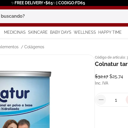
✨FREE DELIVERY +$65✨| CODIGO:FD65
scando?
MEDICINAS
SKINCARE
BABY DAYS
WELLNESS
HAPPY TIME
os más buscados
plementos
Colágenos
Código de artículo
:
 solar
Colnatur tar
a
$
32
,
17
$
25
,
74
Inc. IVA
say