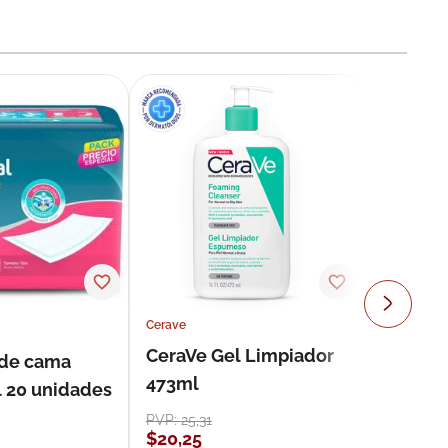
Cerave
CeraVe Gel Limpiador
 de cama
473ml
l 20 unidades
PVP:
25
,
31
$
20
,
25