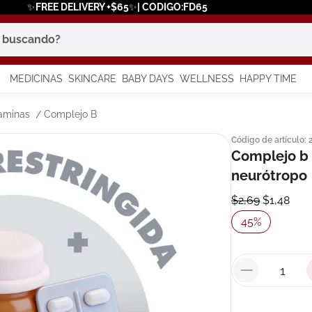
✨FREE DELIVERY +$65✨| CODIGO:FD65
scando?
MEDICINAS
SKINCARE
BABY DAYS
WELLNESS
HAPPY TIME
os más buscados
aminas
Complejo B
Código de artículo
:
 solar
Complejo b 
neurótropo
a
$
2
,
69
$
1
,
48
45
%
say