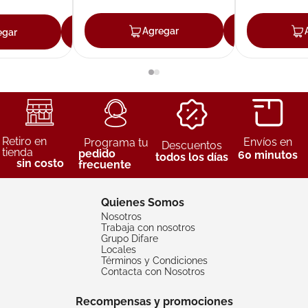
Agregar
Agreg
egar
Agregar
Retiro en
Envíos en
Programa tu
Descuentos
tienda
pedido
60 minutos
todos los días
sin costo
frecuente
Quienes Somos
Nosotros
Trabaja con nosotros
Grupo Difare
Locales
Términos y Condiciones
Contacta con Nosotros
Recompensas y promociones