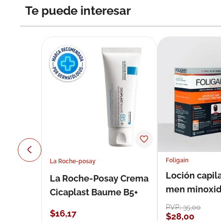
Te puede interesar
Foligain
La Roche-posay
Loción capila
La Roche-Posay Crema
men minoxidil
Cicaplast Baume B5+
loción 59 ml
PVP:
35
,
00
$
16
,
17
$
28
,
00