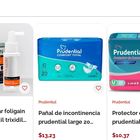
Prudential
Prudential
r foligain
Pañal de incontinencia
Protector
 trixidil
prudential large 20
prudentia
unidades
$
13
,
23
$
10
,
37