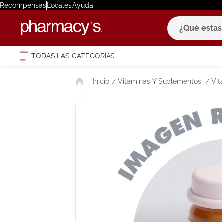
Recompensas
Locales
Ayuda
¿Qué estas bu
TODAS LAS CATEGORÍAS
términ
Vitaminas Y Suplementos
Vit
1
.
eucerin
2
.
protector
3
.
pilexil
4
.
bioderm
5
.
cerave
6
.
degraler
7
.
isdin
8
.
roche po
9
.
pañales