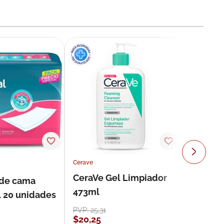
Cerave
CeraVe Gel Limpiador
 de cama
473ml
l 20 unidades
PVP:
25
,
31
$
20
,
25