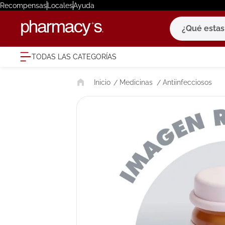
Recompensas
Locales
Ayuda
¿Qué estas bu
TODAS LAS CATEGORÍAS
términ
Medicinas
Antiinfecciosos
1
.
eucerin
2
.
protector
3
.
bioderm
4
.
pilexil
5
.
cerave
6
.
degraler
7
.
isdin
8
.
roche po
9
.
nivea