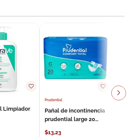
Prudential
l Limpiador
Pañal de incontinencia
prudential large 20
unidades
$
13
,
23