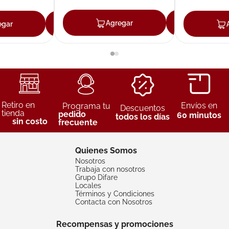
Agregar
Agreg
egar
Agregar
Retiro en
Envíos en
Programa tu
Descuentos
tienda
pedido
60 minutos
todos los días
sin costo
frecuente
Quienes Somos
Nosotros
Trabaja con nosotros
Grupo Difare
Locales
Términos y Condiciones
Contacta con Nosotros
Recompensas y promociones