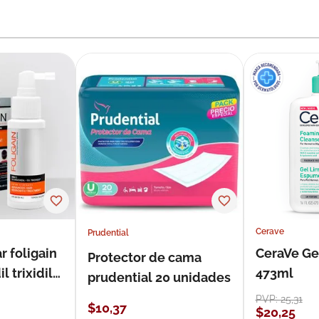
Cerave
Prudential
r foligain
CeraVe Ge
Protector de cama
 trixidil
473ml
prudential 20 unidades
PVP:
25
,
31
$
10
,
37
$
20
,
25