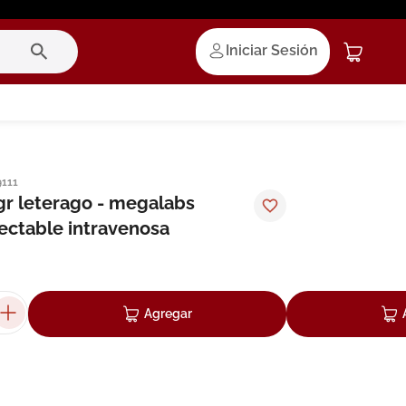
Iniciar Sesión
9111
r leterago - megalabs
yectable intravenosa
Agregar