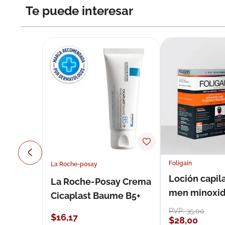
Te puede interesar
Foligain
La Roche-posay
Loción capila
La Roche-Posay Crema
men minoxidil
Cicaplast Baume B5+
loción 59 ml
PVP:
35
,
00
$
16
,
17
$
28
,
00