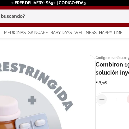
✨FREE DELIVERY +$65✨| CODIGO:FD65
scando?
MEDICINAS
SKINCARE
BABY DAYS
WELLNESS
HAPPY TIME
os más buscados
Código de artículo
:
 solar
Combiron 1g
a
solución in
$
8
,
16
say