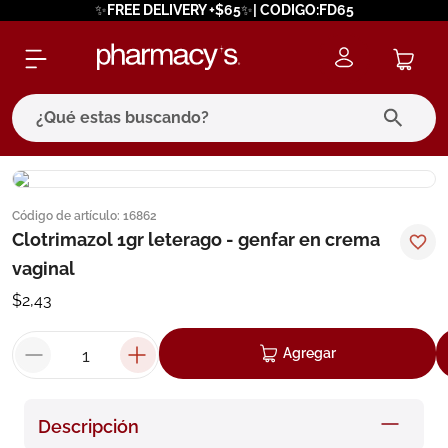
✨FREE DELIVERY +$65✨| CODIGO:FD65
¿Qué estas buscando?
términos más buscados
Código de artículo
:
16862
1
.
eucerin
Clotrimazol 1gr leterago - genfar en crema
2
.
protector solar
vaginal
3
.
bioderma
$
2
,
43
4
.
pilexil
Agregar
5
.
cerave
6
.
degraler
Descripción
7
.
isdin