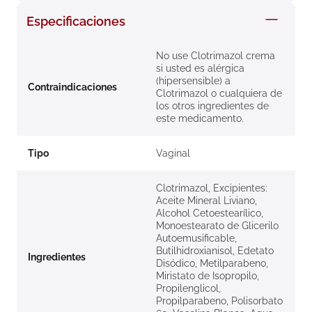
8
.
roche posay
Especificaciones
9
.
nivea
No use Clotrimazol crema
10
.
pañales
si usted es alérgica
(hipersensible) a
Contraindicaciones
Clotrimazol o cualquiera de
los otros ingredientes de
este medicamento.
Tipo
Vaginal
Clotrimazol, Excipientes:
Aceite Mineral Liviano,
Alcohol Cetoestearílico,
Monoestearato de Glicerilo
Autoemusificable,
Butilhidroxianisol, Edetato
Ingredientes
Disódico, Metilparabeno,
Miristato de Isopropilo,
Propilenglicol,
Propilparabeno, Polisorbato