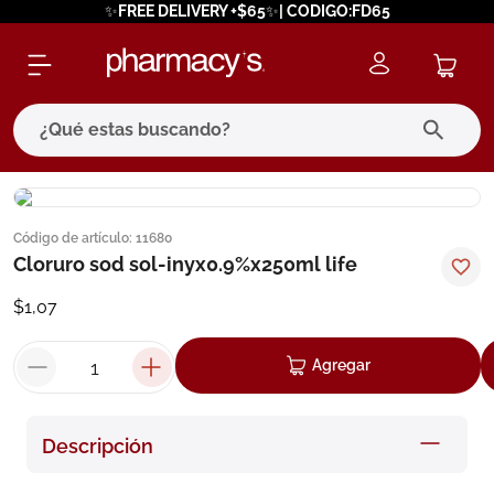
✨FREE DELIVERY +$65✨| CODIGO:FD65
¿Qué estas buscando?
términos más buscados
Código de artículo
:
11680
1
.
eucerin
Cloruro sod sol-inyx0.9%x250ml life
2
.
protector solar
$
1
,
07
3
.
pilexil
4
.
bioderma
Agregar
5
.
cerave
6
.
megacistin
Descripción
7
.
degraler