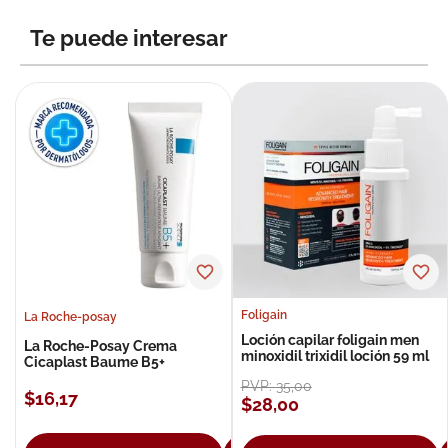
8
.
roche posay
Te puede interesar
9
.
isdin
10
.
pañales
Foligain
La Roche-posay
Loción capilar foligain men
La Roche-Posay Crema
minoxidil trixidil loción 59 ml
Cicaplast Baume B5+
PVP:
35
,
00
$
16
,
17
$
28
,
00