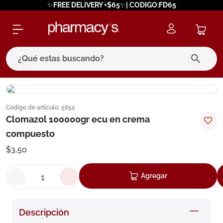
✨FREE DELIVERY +$65✨| CODIGO:FD65
¿Qué estas buscando?
términos más buscados
Código de artículo
:
5652
1
.
eucerin
Clomazol 100000gr ecu en crema
2
.
protector solar
compuesto
3
.
pilexil
$
3
,
50
4
.
bioderma
Agregar
5
.
cerave
6
.
degraler
Descripción
7
.
isdin