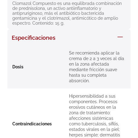
Clomazol Compuesto es una equilibrada combinación 
8
.
roche posay
de prednisolona, un activo antiinflamatorio y 
antipruriginoso, más el antibiótico bactericida 
9
.
pañales
gentamicina y el clotrimazol, antimicótico de amplio 
espectro. Contenido: 15 g.
10
.
nivea
Especificaciones
Se recomienda aplicar la
crema de 2 a 3 veces al día
en la zona afectada
Dosis
mediante fricción suave
hasta su completa
absorción.
Hipersensibilidad a sus
componentes. Procesos
erosivos cutáneos en la
zona de tratamiento:
afecciones sistémicas
Contraindicaciones
como tuberculosis, sífilis,
estados virales en la piel;
herpes simple; dermatitis