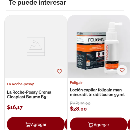
Te puede interesar
Foligain
La Roche-posay
Loción capilar foligain men
La Roche-Posay Crema
minoxidil trixidil loción 59 ml
Cicaplast Baume B5+
PVP:
35
,
00
$
16
,
17
$
28
,
00
Agregar
Agregar
Agregar