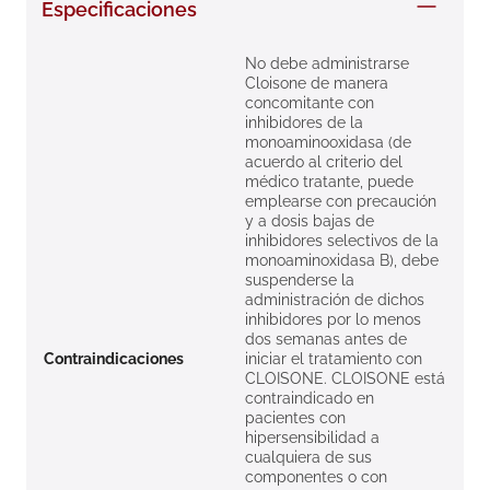
Especificaciones
8
.
roche posay
9
.
nivea
No debe administrarse
Cloisone de manera
10
.
pañales
concomitante con
inhibidores de la
monoaminooxidasa (de
acuerdo al criterio del
médico tratante, puede
emplearse con precaución
y a dosis bajas de
inhibidores selectivos de la
monoaminoxidasa B), debe
suspenderse la
administración de dichos
inhibidores por lo menos
dos semanas antes de
Contraindicaciones
iniciar el tratamiento con
CLOISONE. CLOISONE está
contraindicado en
pacientes con
hipersensibilidad a
cualquiera de sus
componentes o con