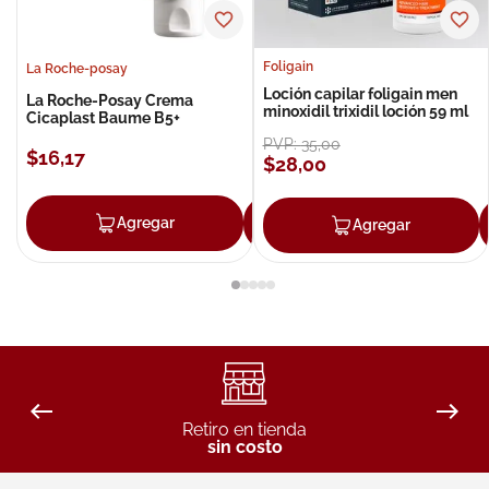
Foligain
La Roche-posay
Loción capilar foligain men
La Roche-Posay Crema
minoxidil trixidil loción 59 ml
Cicaplast Baume B5+
PVP:
35
,
00
$
16
,
17
$
28
,
00
Agregar
Agregar
Agregar
Retiro en tienda
sin costo