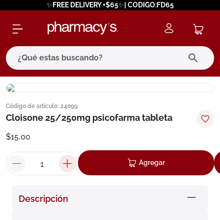
✨FREE DELIVERY +$65✨| CODIGO:FD65
¿Qué estas buscando?
términos más buscados
Código de artículo
:
24099
1
.
eucerin
Cloisone 25/250mg psicofarma tableta
2
.
protector solar
$
15
,
00
3
.
bioderma
4
.
pilexil
Agregar
5
.
cerave
6
.
degraler
Descripción
7
.
isdin