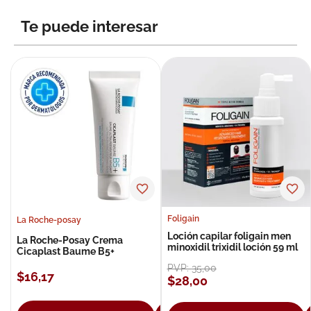
8
.
roche posay
Te puede interesar
9
.
nivea
10
.
pañales
Foligain
La Roche-posay
Loción capilar foligain men
La Roche-Posay Crema
minoxidil trixidil loción 59 ml
Cicaplast Baume B5+
PVP:
35
,
00
$
16
,
17
$
28
,
00