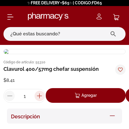
✨FREE DELIVERY +$65✨| CODIGO:FD65
¿Qué estas buscando?
términos más buscados
Código de artículo
:
55310
1
.
eucerin
Clavurol 400/57mg chefar suspensión
2
.
protector solar
$
8
,
41
3
.
bioderma
4
.
pilexil
Agregar
5
.
cerave
6
.
degraler
Descripción
7
.
isdin