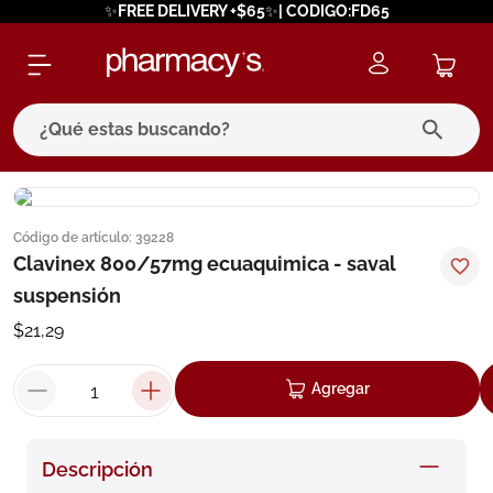
✨FREE DELIVERY +$65✨| CODIGO:FD65
¿Qué estas buscando?
términos más buscados
Código de artículo
:
39228
1
.
eucerin
Clavinex 800/57mg ecuaquimica - saval
2
.
protector solar
suspensión
3
.
bioderma
$
21
,
29
4
.
pilexil
Agregar
5
.
cerave
6
.
degraler
Descripción
7
.
isdin