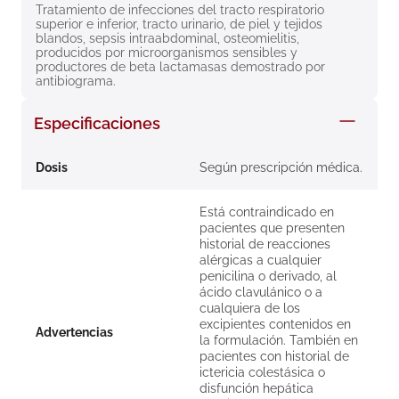
Tratamiento de infecciones del tracto respiratorio 
8
.
roche posay
superior e inferior, tracto urinario, de piel y tejidos 
blandos, sepsis intraabdominal, osteomielitis, 
9
.
megacistin
producidos por microorganismos sensibles y 
productores de beta lactamasas demostrado por 
10
.
pañales
antibiograma.
Especificaciones
Dosis
Según prescripción médica.
Está contraindicado en
pacientes que presenten
historial de reacciones
alérgicas a cualquier
penicilina o derivado, al
ácido clavulánico o a
cualquiera de los
excipientes contenidos en
Advertencias
la formulación. También en
pacientes con historial de
ictericia colestásica o
disfunción hepática