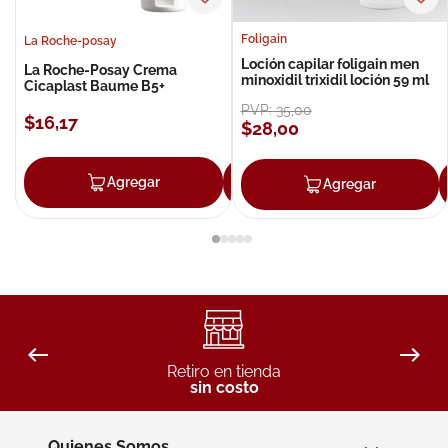
Foligain
La Roche-posay
Loción capilar foligain men
La Roche-Posay Crema
minoxidil trixidil loción 59 ml
Cicaplast Baume B5+
PVP:
35
,
00
$
16
,
17
$
28
,
00
Agregar
Agregar
Agregar
Retiro en tienda
sin costo
Quienes Somos