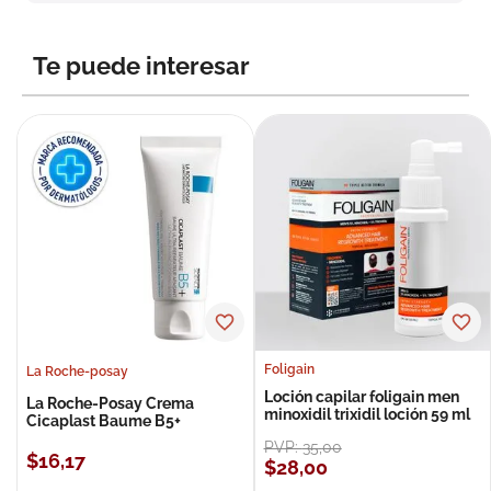
8
.
roche posay
9
.
isdin
Te puede interesar
10
.
neumoflux
Foligain
La Roche-posay
Loción capilar foligain men
La Roche-Posay Crema
minoxidil trixidil loción 59 ml
Cicaplast Baume B5+
PVP:
35
,
00
$
16
,
17
$
28
,
00