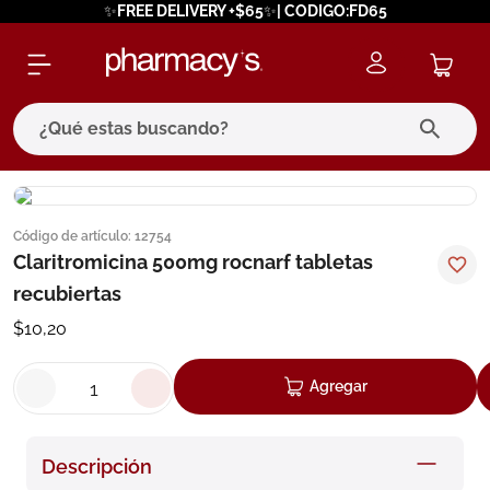
✨FREE DELIVERY +$65✨| CODIGO:FD65
¿Qué estas buscando?
términos más buscados
Código de artículo
:
12754
1
.
eucerin
Claritromicina 500mg rocnarf tabletas
2
.
protector solar
recubiertas
3
.
bioderma
$
10
,
20
4
.
pilexil
Agregar
5
.
cerave
6
.
degraler
Descripción
7
.
megacistin