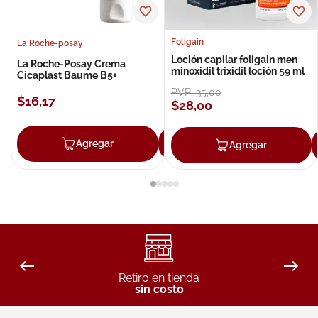
Foligain
La Roche-posay
Loción capilar foligain men
La Roche-Posay Crema
minoxidil trixidil loción 59 ml
Cicaplast Baume B5+
PVP:
35
,
00
$
16
,
17
$
28
,
00
Agregar
Agregar
Agregar
Retiro en tienda
sin costo