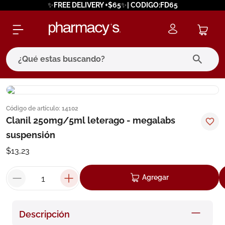
✨FREE DELIVERY +$65✨| CODIGO:FD65
¿Qué estas buscando?
términos más buscados
Código de artículo
:
14102
1
.
eucerin
Clanil 250mg/5ml leterago - megalabs
2
.
protector solar
suspensión
3
.
bioderma
$
13
,
23
4
.
pilexil
Agregar
5
.
cerave
6
.
degraler
Descripción
7
.
isdin