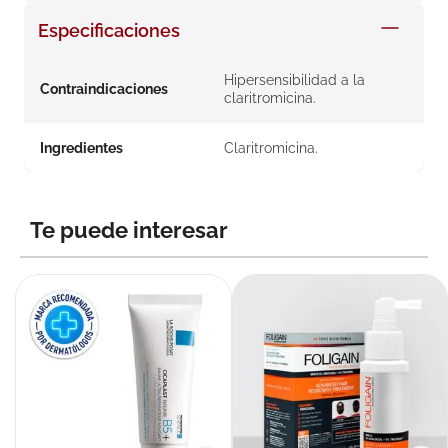
8
.
roche posay
Especificaciones
9
.
nivea
Hipersensibilidad a la
10
.
pañales
Contraindicaciones
claritromicina.
Ingredientes
Claritromicina.
Te puede interesar