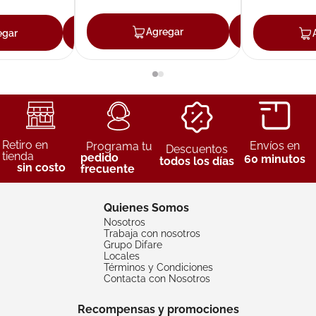
Agregar
Agreg
egar
Agregar
Retiro en
Envíos en
Programa tu
Descuentos
tienda
pedido
60 minutos
todos los días
sin costo
frecuente
Quienes Somos
Nosotros
Trabaja con nosotros
Grupo Difare
Locales
Términos y Condiciones
Contacta con Nosotros
Recompensas y promociones