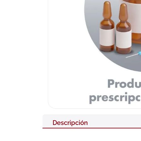
10
.
pañales
Descripción