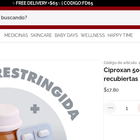
✨FREE DELIVERY +$65✨| CODIGO:FD65
scando?
MEDICINAS
SKINCARE
BABY DAYS
WELLNESS
HAPPY TIME
os más buscados
Código de artículo
:
 solar
Ciproxan 50
a
recubiertas
$
17
,
80
say