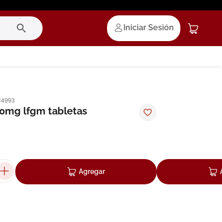
Iniciar Sesión
24993
0mg lfgm tabletas
Agregar