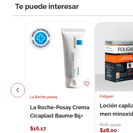
Te puede interesar
Foligain
La Roche-posay
Loción capila
La Roche-Posay Crema
men minoxidil
Cicaplast Baume B5+
loción 59 ml
PVP:
35
,
00
$
16
,
17
$
28
,
00