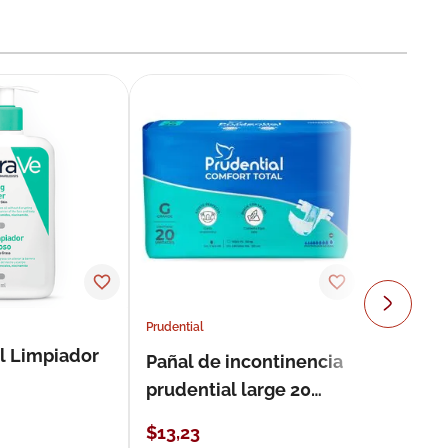
Prudential
l Limpiador
Pañal de incontinencia
prudential large 20
unidades
$
13
,
23