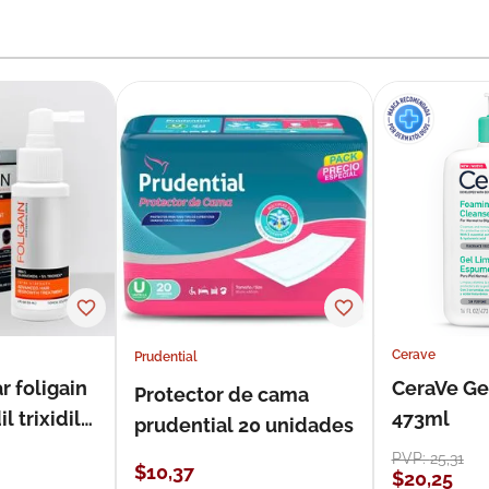
Cerave
Prudential
r foligain
CeraVe Ge
Protector de cama
 trixidil
473ml
prudential 20 unidades
PVP:
25
,
31
$
10
,
37
$
20
,
25