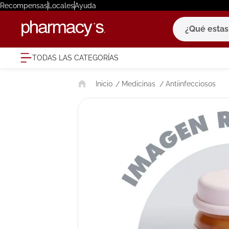
Recompensas
Locales
Ayuda
¿Qué estas bu
TODAS LAS CATEGORÍAS
términ
Medicinas
Antiinfecciosos
1
.
eucerin
2
.
protector
3
.
bioderm
4
.
pilexil
5
.
cerave
6
.
degraler
7
.
isdin
8
.
roche po
9
.
nivea