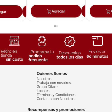
Agregar
Agreg
egar
Agregar
Retiro en
Envíos en
Programa tu
Descuentos
tienda
pedido
60 minutos
todos los días
sin costo
frecuente
Quienes Somos
Nosotros
Trabaja con nosotros
Grupo Difare
Locales
Términos y Condiciones
Contacta con Nosotros
Recompensas y promociones