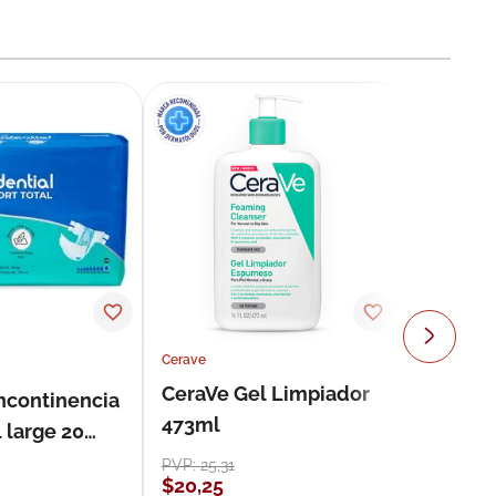
Cerave
CeraVe Gel Limpiador
incontinencia
473ml
 large 20
PVP:
25
,
31
$
20
,
25