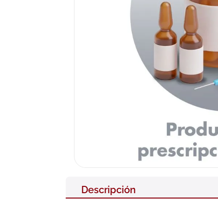
10
.
pañales
Descripción