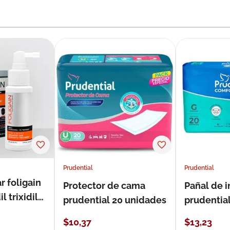
Prudential
Prudential
r foligain
Protector de cama
Pañal de 
 trixidil
prudential 20 unidades
prudential
unidades
$
10
,
37
$
13
,
23