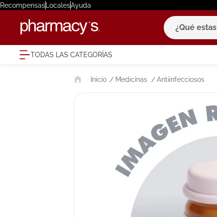
Recompensas
Locales
Ayuda
¿Qué estas bu
TODAS LAS CATEGORÍAS
términ
Medicinas
Antiinfecciosos
1
.
eucerin
2
.
protector
3
.
bioderm
4
.
pilexil
5
.
cerave
6
.
degraler
7
.
isdin
8
.
roche po
9
.
nivea