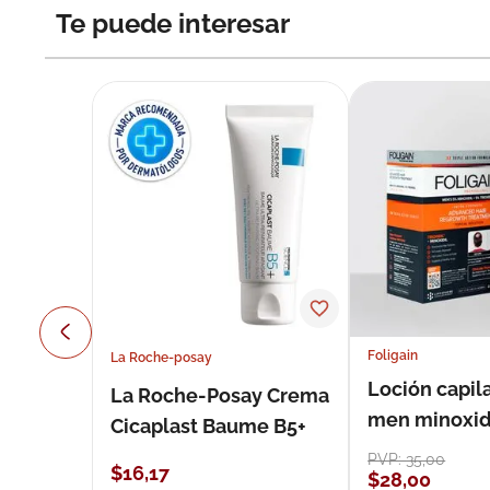
Te puede interesar
Foligain
La Roche-posay
Loción capila
La Roche-Posay Crema
men minoxidil
Cicaplast Baume B5+
loción 59 ml
PVP:
35
,
00
$
16
,
17
$
28
,
00