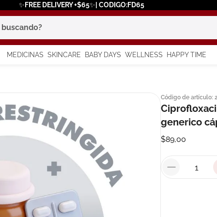
✨FREE DELIVERY +$65✨| CODIGO:FD65
scando?
MEDICINAS
SKINCARE
BABY DAYS
WELLNESS
HAPPY TIME
os más buscados
Código de artículo
:
 solar
Ciprofloxac
a
generico cá
$
89
,
00
say