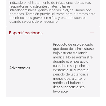
Indicado en el tratamiento de infecciones de las vías 
8
.
roche posay
respiratorias, gastrointestinales, biliares, 
intraabdominales, genitourinarias, piel, causadas por 
9
.
megacistin
bacterias. También puede utilizarse para el tratamiento 
de infecciones graves en niños y en adolescentes 
10
.
pañales
cuando se considere necesario.
Especificaciones
Producto de uso delicado
que debe de administrase
bajo estricta vigilancia
médica. No se administre
durante el embarazo o
cuando se sospeche su
Advertencias
existencia, ni durante el
período de lactancia, a
menos que, a criterio
médico, el balance
riesgo/beneficio sea
favorable.