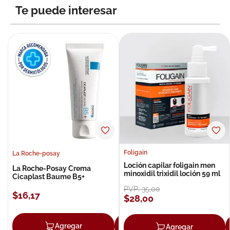
Te puede interesar
Foligain
La Roche-posay
Loción capilar foligain men
La Roche-Posay Crema
minoxidil trixidil loción 59 ml
Cicaplast Baume B5+
PVP:
35
,
00
$
16
,
17
$
28
,
00
Agregar
Agregar
Agregar