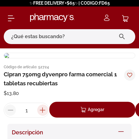
✨FREE DELIVERY +$65✨| CODIGO:FD65
¿Qué estas buscando?
términos más buscados
Código de artículo
:
52724
1
.
eucerin
Cipran 750mg dyvenpro farma comercial 1
2
.
protector solar
tabletas recubiertas
3
.
bioderma
$
13
,
80
4
.
pilexil
Agregar
5
.
cerave
6
.
degraler
Descripción
7
.
isdin