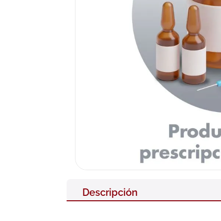
10
.
pañales
Descripción