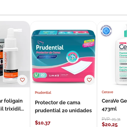
Cerave
Prudential
r foligain
CeraVe Ge
Protector de cama
 trixidil
473ml
prudential 20 unidades
PVP:
25
,
31
$
10
,
37
$
20
,
25