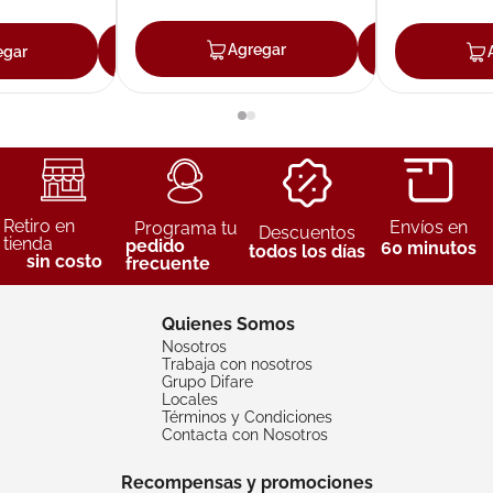
Agregar
Agreg
egar
Agregar
Retiro en
Envíos en
Programa tu
Descuentos
tienda
pedido
60 minutos
todos los días
sin costo
frecuente
Quienes Somos
Nosotros
Trabaja con nosotros
Grupo Difare
Locales
Términos y Condiciones
Contacta con Nosotros
Recompensas y promociones