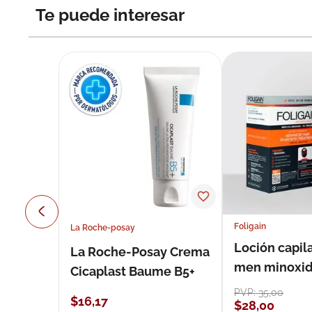
Te puede interesar
Foligain
La Roche-posay
Loción capila
La Roche-Posay Crema
men minoxidil
Cicaplast Baume B5+
loción 59 ml
PVP:
35
,
00
$
16
,
17
$
28
,
00