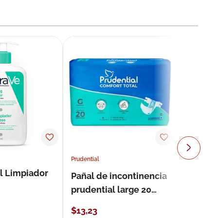
Prudential
l Limpiador
Pañal de incontinencia
prudential large 20
unidades
$
13
,
23