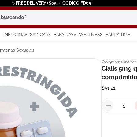
✨FREE DELIVERY +$65✨| CODIGO:FD65
scando?
MEDICINAS
SKINCARE
BABY DAYS
WELLNESS
HAPPY TIME
os más buscados
Hormonas Sexuales
Código de artículo
:
 solar
Cialis 5mg 
a
comprimido
$
51
,
21
say