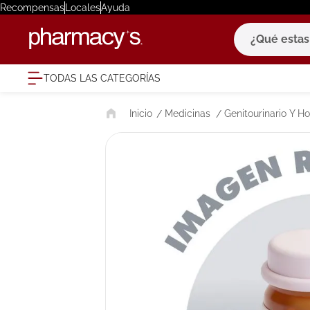
Recompensas
Locales
Ayuda
¿Qué estas bu
TODAS LAS CATEGORÍAS
términ
Medicinas
Genitourinario Y 
1
.
eucerin
2
.
protector
3
.
bioderm
4
.
pilexil
5
.
cerave
6
.
degraler
7
.
isdin
8
.
roche po
9
.
nivea