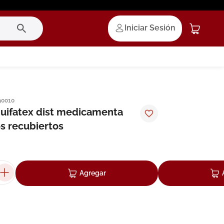
Iniciar Sesión
90010
quifatex dist medicamenta
s recubiertos
Agregar