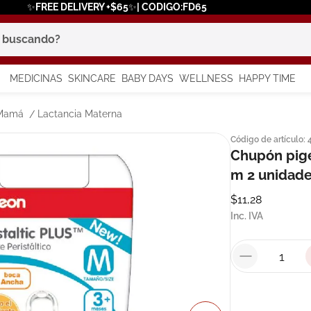
✨FREE DELIVERY +$65✨| CODIGO:FD65
scando?
MEDICINAS
SKINCARE
BABY DAYS
WELLNESS
HAPPY TIME
os más buscados
 Mamá
Lactancia Materna
Código de artículo
:
 solar
Chupón pige
a
m 2 unidad
$
11
,
28
Inc. IVA
say