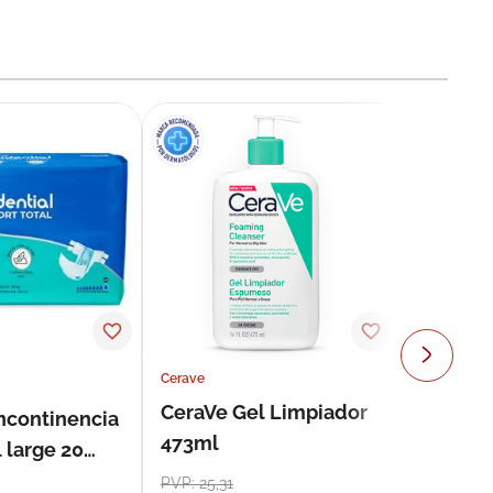
Cerave
CeraVe Gel Limpiador
incontinencia
473ml
 large 20
PVP:
25
,
31