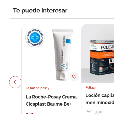
Te puede interesar
Foligain
La Roche-posay
Loción capila
La Roche-Posay Crema
men minoxidil
Cicaplast Baume B5+
loción 59 ml
PVP:
35
,
00