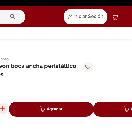
Iniciar Sesión
49019
on boca ancha peristáltico
es
Agregar