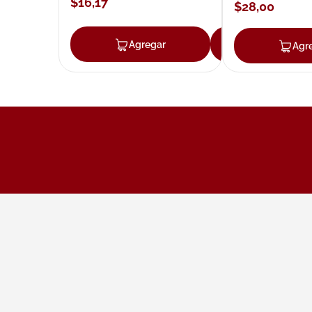
$
16
,
17
$
28
,
00
Agregar
Agregar
Agr