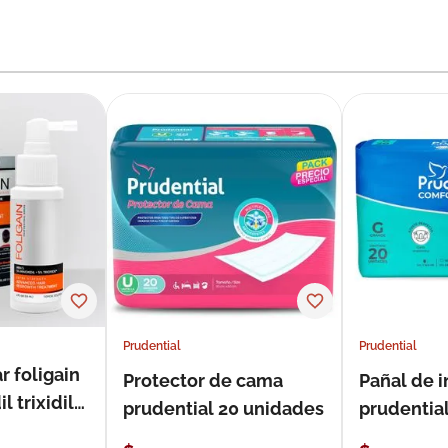
Prudential
Prudential
r foligain
Protector de cama
Pañal de 
 trixidil
prudential 20 unidades
prudential
unidades