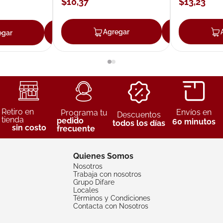
$
10
,
37
$
13
,
23
Agregar
Agreg
egar
Agregar
Retiro en
Envíos en
Programa tu
Descuentos
tienda
pedido
60 minutos
todos los días
sin costo
frecuente
Quienes Somos
Nosotros
Trabaja con nosotros
Grupo Difare
Locales
Términos y Condiciones
Contacta con Nosotros