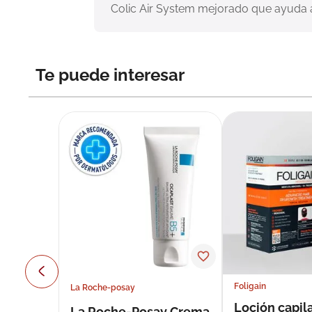
Colic Air System mejorado que ayuda a 
Te puede interesar
Foligain
La Roche-posay
Loción capila
La Roche-Posay Crema