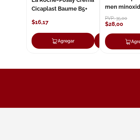
men minoxidil
Cicaplast Baume B5+
loción 59 ml
PVP:
35
,
00
$
16
,
17
$
28
,
00
Agregar
Agregar
Agr