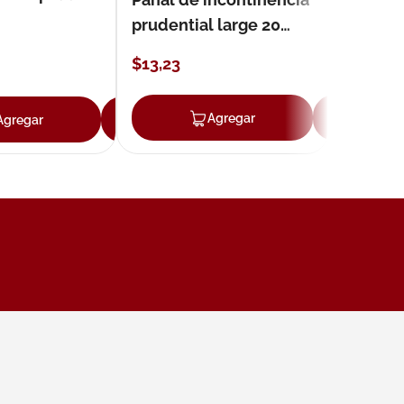
prudential large 20
unidades
$
13
,
23
ar
Agregar
Ag
Agregar
Agregar