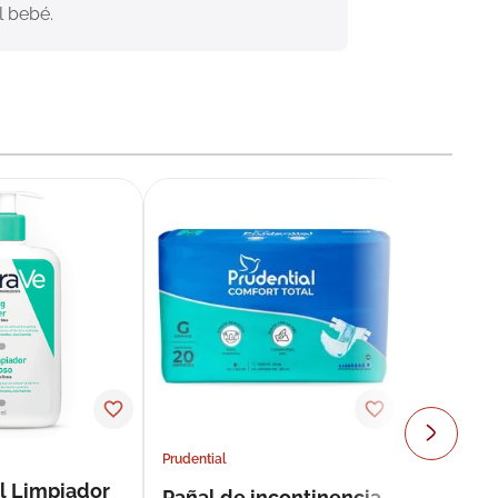
l bebé.
Prudential
l Limpiador
Pañal de incontinencia