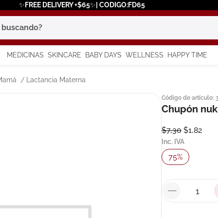
✨FREE DELIVERY +$65✨| CODIGO:FD65
scando?
MEDICINAS
SKINCARE
BABY DAYS
WELLNESS
HAPPY TIME
os más buscados
 Mamá
Lactancia Materna
Código de artículo
:
 solar
Chupón nuk 
a
$
7
,
30
$
1
,
82
Inc. IVA
75
%
say
in