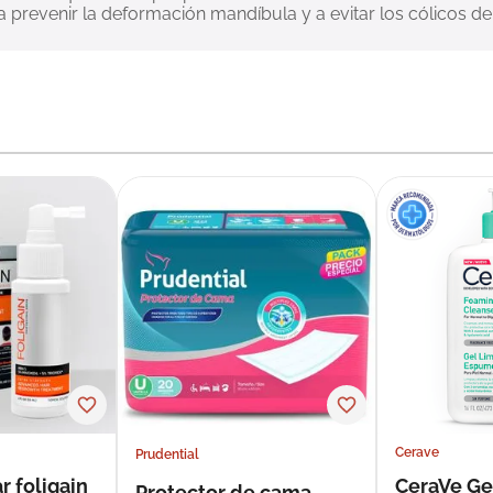
prevenir la deformación mandíbula y a evitar los cólicos de
Cerave
Prudential
r foligain
CeraVe Ge
Protector de cama