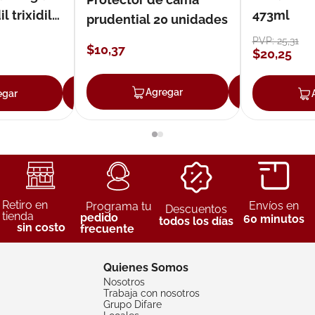
 trixidil
473ml
prudential 20 unidades
PVP:
25
,
31
$
10
,
37
$
20
,
25
Agregar
Agreg
egar
Agregar
Retiro en
Envíos en
Programa tu
Descuentos
tienda
pedido
60 minutos
todos los días
sin costo
frecuente
Quienes Somos
Nosotros
Trabaja con nosotros
Grupo Difare