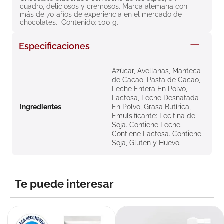
cuadro, deliciosos y cremosos. Marca alemana con 
8
.
roche posay
más de 70 años de experiencia en el mercado de 
chocolates.  Contenido: 100 g.
9
.
isdin
10
.
pañales
Especificaciones
Azúcar, Avellanas, Manteca
de Cacao, Pasta de Cacao,
Leche Entera En Polvo,
Lactosa, Leche Desnatada
Ingredientes
En Polvo, Grasa Butírica,
Emulsificante: Lecitina de
Soja. Contiene Leche.
Contiene Lactosa. Contiene
Soja, Gluten y Huevo.
Te puede interesar