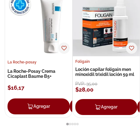
Foligain
La Roche-posay
Loción capilar foligain men
La Roche-Posay Crema
minoxidil trixidil loción 59 ml
Cicaplast Baume B5+
PVP:
35
,
00
$
16
,
17
$
28
,
00
Agregar
Agregar
Agregar