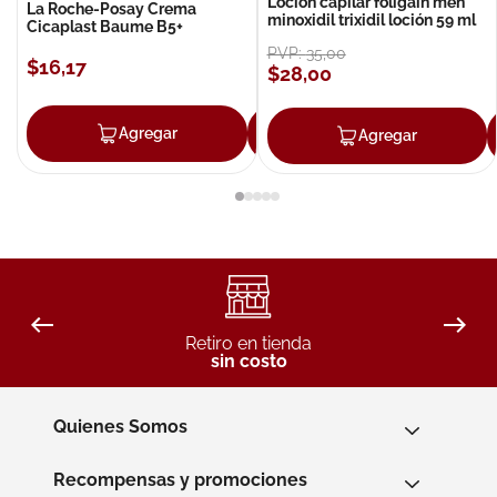
Loción capilar foligain men
La Roche-Posay Crema
minoxidil trixidil loción 59 ml
Cicaplast Baume B5+
PVP:
35
,
00
$
16
,
17
$
28
,
00
Agregar
Agregar
Agregar
Retiro en tienda
sin costo
Quienes Somos
Recompensas y promociones