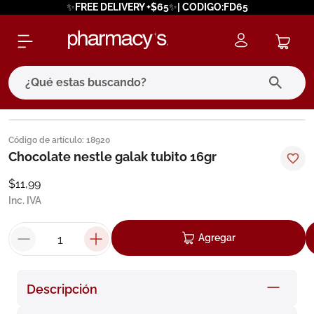
✨FREE DELIVERY +$65✨| CODIGO:FD65
¿Qué estas buscando?
términos más buscados
Código de artículo
:
18920
1
.
eucerin
Chocolate nestle galak tubito 16gr
2
.
protector solar
$
11
,
99
Inc. IVA
3
.
bioderma
4
.
pilexil
Agregar
5
.
cerave
6
.
degraler
Descripción
7
.
isdin