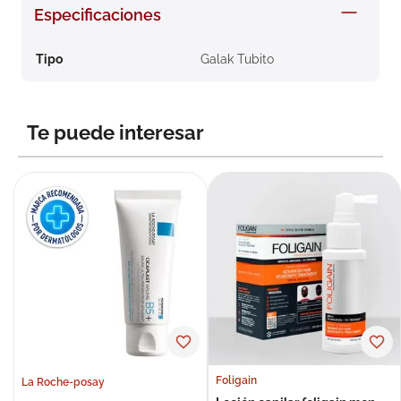
Especificaciones
8
.
roche posay
9
.
megacistin
Tipo
Galak Tubito
10
.
pañales
Te puede interesar
Foligain
La Roche-posay