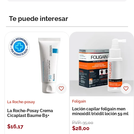
8
.
roche posay
9
.
nivea
Te puede interesar
10
.
pañales
Foligain
La Roche-posay
Loción capilar foligain men
La Roche-Posay Crema
minoxidil trixidil loción 59 ml
Cicaplast Baume B5+
PVP:
35
,
00
$
16
,
17
$
28
,
00