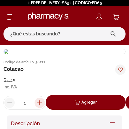
✨FREE DELIVERY +$65✨| CODIGO:FD65
¿Qué estas buscando?
términos más buscados
Código de artículo
:
36271
1
.
eucerin
Colacao
2
.
protector solar
$
4
,
45
3
.
bioderma
Inc. IVA
4
.
pilexil
Agregar
5
.
cerave
6
.
degraler
Descripción
7
.
isdin