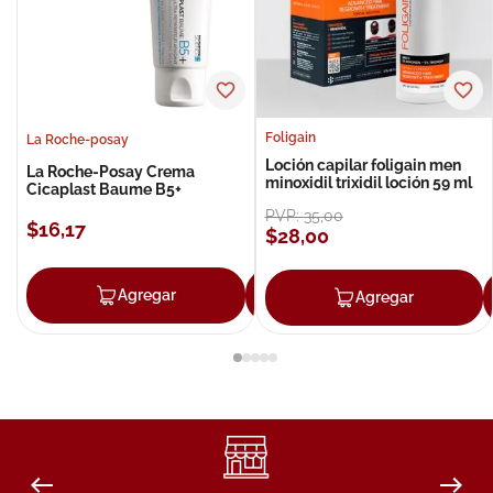
Foligain
La Roche-posay
Loción capilar foligain men
La Roche-Posay Crema
minoxidil trixidil loción 59 ml
Cicaplast Baume B5+
PVP:
35
,
00
$
16
,
17
$
28
,
00
Agregar
Agregar
Agregar