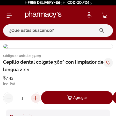
✨FREE DELIVERY +$65✨| CODIGO:FD65
¿Qué estas buscando?
términos más buscados
Código de artículo
:
39869
1
.
eucerin
Cepillo dental colgate 360º con limpiador de
2
.
protector solar
lengua 2 x 1
3
.
bioderma
$
7
,
43
Inc. IVA
4
.
pilexil
5
.
cerave
Agregar
6
.
degraler
7
.
isdin