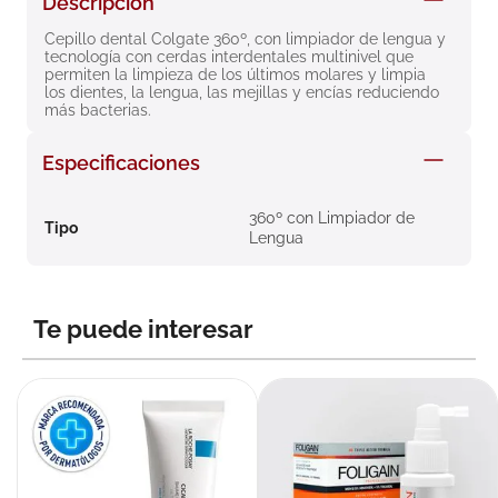
Descripción
8
.
roche posay
Cepillo dental Colgate 360º, con limpiador de lengua y 
tecnología con cerdas interdentales multinivel que 
9
.
nivea
permiten la limpieza de los últimos molares y limpia 
los dientes, la lengua, las mejillas y encías reduciendo 
10
.
pañales
más bacterias.
Especificaciones
360º con Limpiador de
Tipo
Lengua
Te puede interesar