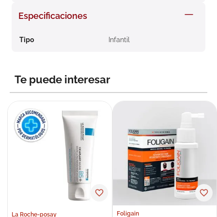
8
.
roche posay
Especificaciones
9
.
isdin
Tipo
Infantil
10
.
pañales
Te puede interesar
Foligain
La Roche-posay