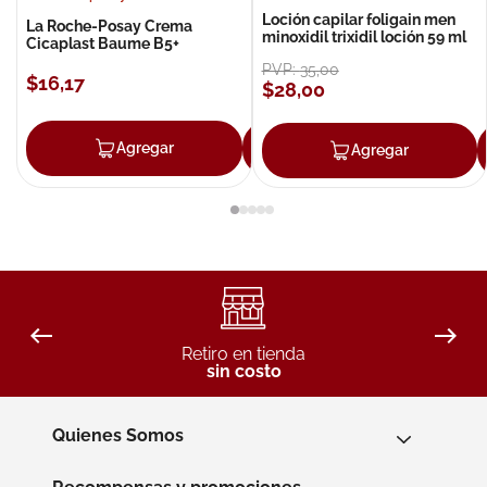
Loción capilar foligain men
La Roche-Posay Crema
minoxidil trixidil loción 59 ml
Cicaplast Baume B5+
PVP:
35
,
00
$
16
,
17
$
28
,
00
Agregar
Agregar
Agregar
Retiro en tienda
sin costo
Quienes Somos