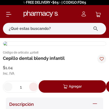
✨FREE DELIVERY +$65✨| CODIGO:FD65
¿Qué estas buscando?
términos más buscados
Código de artículo
:
42608
1
.
eucerin
Cepillo dental blendy infantil
2
.
protector solar
$
1
,
04
3
.
pilexil
Inc. IVA
4
.
bioderma
Agregar
5
.
cerave
6
.
megacistin
Descripción
7
.
degraler