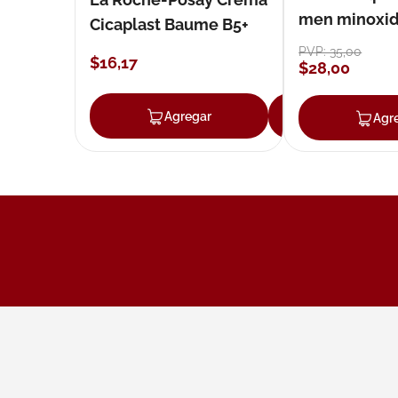
men minoxidil
Cicaplast Baume B5+
loción 59 ml
PVP:
35
,
00
$
16
,
17
$
28
,
00
Agregar
Agregar
Agr