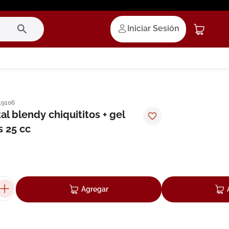
Iniciar Sesión
49106
al blendy chiquititos + gel
s 25 cc
Agregar