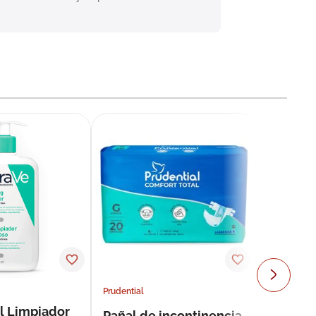
Prudential
l Limpiador
Pañal de incontinencia