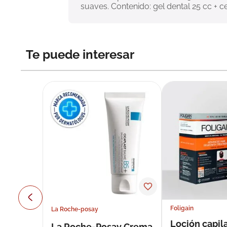
suaves. Contenido: gel dental 25 cc + ce
Te puede interesar
Foligain
La Roche-posay
Loción capila
La Roche-Posay Crema