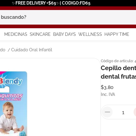
✨FREE DELIVERY +$65✨| CODIGO:FD65
scando?
MEDICINAS
SKINCARE
BABY DAYS
WELLNESS
HAPPY TIME
os más buscados
ado
Cuidado Oral Infantil
Código de artículo
:
 solar
Cepillo dent
a
dental fruta
$
3
,
80
Inc. IVA
say
in