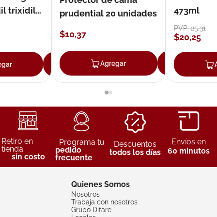
 trixidil
473ml
prudential 20 unidades
PVP:
25
,
31
$
10
,
37
$
20
,
25
Agregar
Agreg
egar
Agregar
Retiro en
Envíos en
Programa tu
Descuentos
tienda
pedido
60 minutos
todos los días
sin costo
frecuente
Quienes Somos
Nosotros
Trabaja con nosotros
Grupo Difare