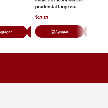
prudential large 20
unidades
$
13
,
23
ar
Agregar
Ag
Agregar
Agregar