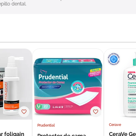
pillo dental.
Cerave
Prudential
r foligain
CeraVe Ge
Protector de cama