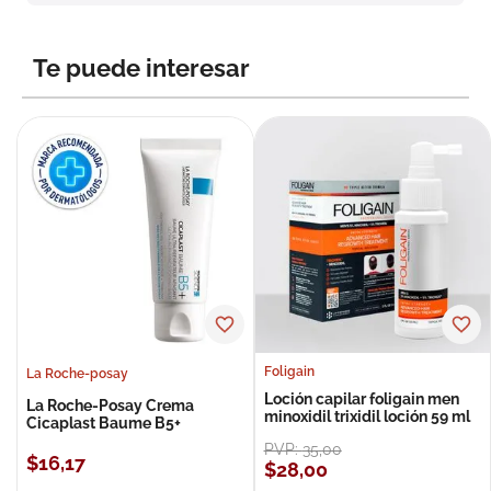
8
.
roche posay
9
.
megacistin
Te puede interesar
10
.
pañales
Foligain
La Roche-posay
Loción capilar foligain men
La Roche-Posay Crema
minoxidil trixidil loción 59 ml
Cicaplast Baume B5+
PVP:
35
,
00
$
16
,
17
$
28
,
00