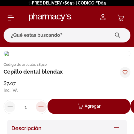
✨FREE DELIVERY +$65✨| CODIGO:FD65
¿Qué estas buscando?
términos más buscados
Código de artículo
:
18910
1
.
eucerin
Cepillo dental blendax
2
.
protector solar
$
7
,
07
3
.
bioderma
Inc. IVA
4
.
pilexil
Agregar
5
.
cerave
6
.
degraler
Descripción
7
.
isdin