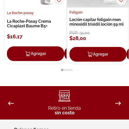
Foligain
La Roche-posay
Loción capilar foligain men
La Roche-Posay Crema
minoxidil trixidil loción 59 ml
Cicaplast Baume B5+
PVP:
35
,
00
$
16
,
17
$
28
,
00
Agregar
Agregar
Agregar
Retiro en tienda
sin costo