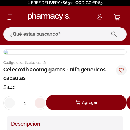
✨FREE DELIVERY +$65✨| CODIGO:FD65
¿Qué estas buscando?
términos más buscados
Código de artículo
:
51256
1
.
eucerin
Celecoxib 200mg garcos - nifa genericos
2
.
protector solar
cápsulas
3
.
bioderma
$
8
,
40
4
.
pilexil
Agregar
5
.
cerave
6
.
degraler
Descripción
7
.
megacistin