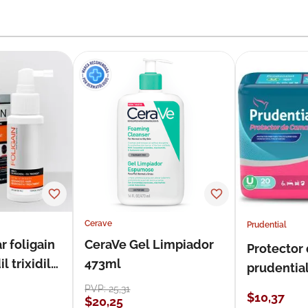
Cerave
Prudential
r foligain
CeraVe Gel Limpiador
Protector
 trixidil
473ml
prudentia
PVP:
25
,
31
$
10
,
37
$
20
,
25