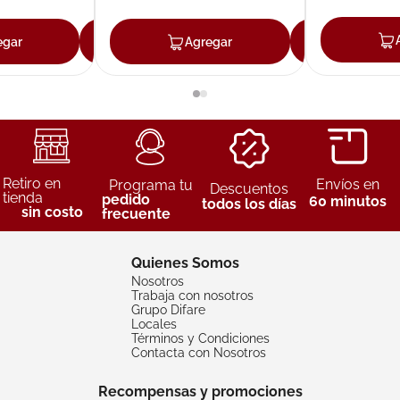
egar
Agregar
Agregar
Agreg
Retiro en
Envíos en
Programa tu
Descuentos
tienda
pedido
60 minutos
todos los días
sin costo
frecuente
Quienes Somos
Nosotros
Trabaja con nosotros
Grupo Difare
Locales
Términos y Condiciones
Contacta con Nosotros
Recompensas y promociones