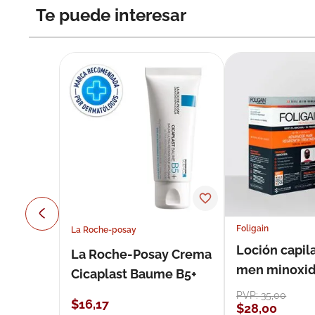
Te puede interesar
Foligain
La Roche-posay
Loción capila
La Roche-Posay Crema
men minoxidil
Cicaplast Baume B5+
loción 59 ml
PVP:
35
,
00
$
16
,
17
$
28
,
00