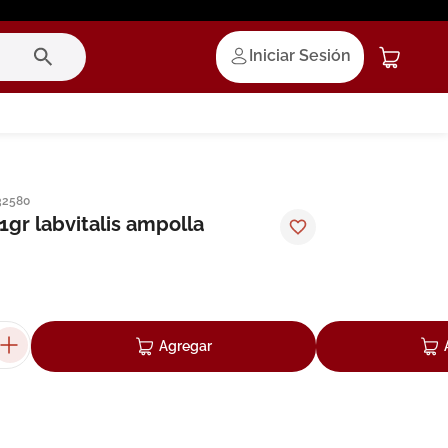
Iniciar Sesión
32580
1gr labvitalis ampolla
Agregar