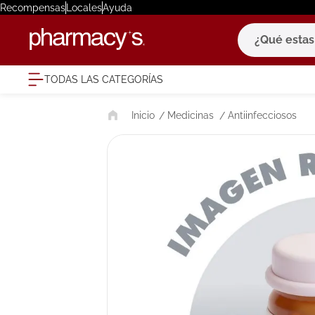
Recompensas
Locales
Ayuda
¿Qué estas bu
TODAS LAS CATEGORÍAS
términ
Medicinas
Antiinfecciosos
1
.
eucerin
2
.
protector
3
.
pilexil
4
.
bioderm
5
.
cerave
6
.
megacist
7
.
degraler
8
.
roche po
9
.
isdin