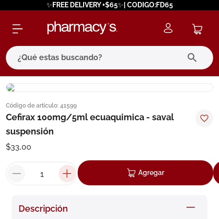
✨FREE DELIVERY +$65✨| CODIGO:FD65
¿Qué estas buscando?
términos más buscados
Código de artículo
:
41599
1
.
eucerin
Cefirax 100mg/5ml ecuaquimica - saval
2
.
protector solar
suspensión
3
.
bioderma
$
33
,
00
4
.
pilexil
Agregar
5
.
cerave
6
.
degraler
Descripción
7
.
isdin