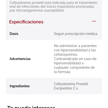
Cefpodoxima proxetil está indicada para el tratamiento 
8
.
roche posay
oral de infecciones del tracto respiratorio provocadas 
por microorganismos susceptibles.
9
.
nivea
10
.
pañales
Especificaciones
Dosis
Según prescripción médica.
No administrar a pacientes
con hipersensibilidad a las
cefalosporinas.
Advertencias
Contraindicado en caso de
hipersensibilidad a
cualquier componente de
la fórmula.
Cefpodoxima Proxetil.
Ingredientes
Excipientes C.s.