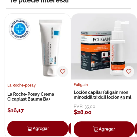
Te puede interesar
Foligain
La Roche-posay
Loción capilar foligain men
La Roche-Posay Crema
minoxidil trixidil loción 59 ml
Cicaplast Baume B5+
PVP:
35
,
00
$
16
,
17
$
28
,
00
Agregar
Agregar
Agregar