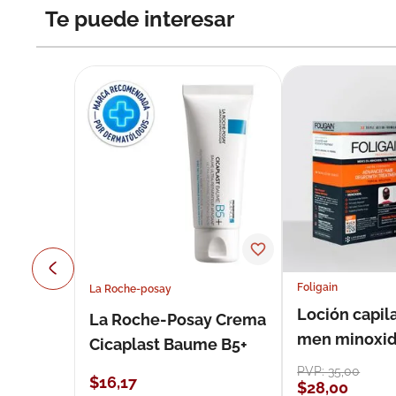
Te puede interesar
Foligain
La Roche-posay
Loción capila
La Roche-Posay Crema
men minoxidil
Cicaplast Baume B5+
loción 59 ml
PVP:
35
,
00
$
16
,
17
$
28
,
00