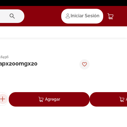
Iniciar Sesión
48496
capx200mgx20
Agregar