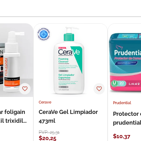
Cerave
Prudential
r foligain
CeraVe Gel Limpiador
Protector
 trixidil
473ml
prudentia
PVP:
25
,
31
$
10
,
37
$
20
,
25