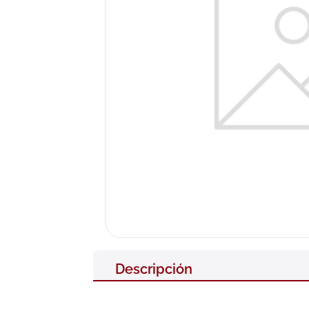
10
.
pañales
Descripción