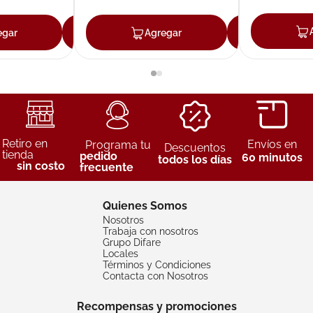
egar
Agregar
Agregar
Agreg
Retiro en
Envíos en
Programa tu
Descuentos
tienda
pedido
60 minutos
todos los días
sin costo
frecuente
Quienes Somos
Nosotros
Trabaja con nosotros
Grupo Difare
Locales
Términos y Condiciones
Contacta con Nosotros
Recompensas y promociones