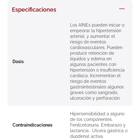
8
.
roche posay
Especificaciones
9
.
isdin
Los AINEs pueden iniciar o
10
.
pañales
empeorar la hipertensión
arterial, y aumentar el
riesgo de eventos
cardiovasculares. Pueden
producir retención de
líquidos y edema en
Dosis
algunos pacientes con
hipertensión o insuficiencia
cardíaca. Incrementan el
riesgo de eventos
gastrointestinales algunos
graves como sangrado,
ulceración y perforación.
Hipersensibilidad a alguno
de los componentes.
Contraindicaciones
Fenilcetonuria. Embarazo y
lactancia . Ulcera gástrica o
duodenal activa.