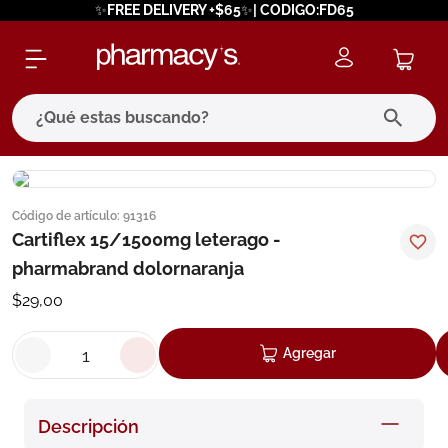
✨FREE DELIVERY +$65✨| CODIGO:FD65
¿Qué estas buscando?
términos más buscados
Código de artículo
:
91316
1
.
eucerin
Cartiflex 15/1500mg leterago -
2
.
protector solar
pharmabrand dolornaranja
3
.
pilexil
$
29
,
00
4
.
bioderma
Agregar
5
.
cerave
6
.
megacistin
Descripción
7
.
degraler