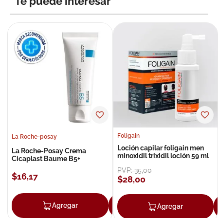
Te puede interesar
Foligain
La Roche-posay
Loción capilar foligain men
La Roche-Posay Crema
minoxidil trixidil loción 59 ml
Cicaplast Baume B5+
PVP:
35
,
00
$
16
,
17
$
28
,
00
Agregar
Agregar
Agregar