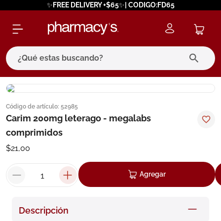
✨FREE DELIVERY +$65✨| CODIGO:FD65
¿Qué estas buscando?
términos más buscados
Código de artículo
:
52985
1
.
eucerin
Carim 200mg leterago - megalabs
2
.
protector solar
comprimidos
3
.
bioderma
$
21
,
00
4
.
pilexil
Agregar
5
.
cerave
6
.
degraler
Descripción
7
.
megacistin