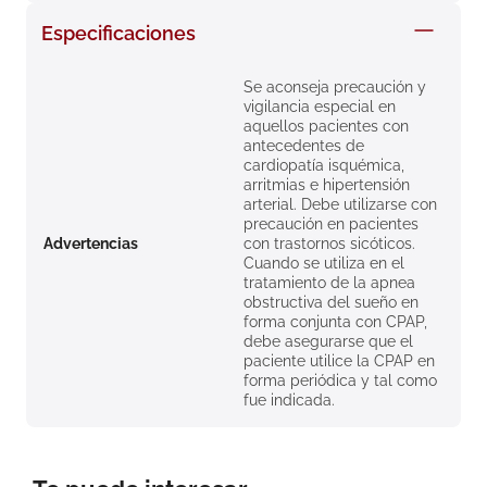
8
.
roche posay
Especificaciones
9
.
isdin
Se aconseja precaución y
10
.
neumoflux
vigilancia especial en
aquellos pacientes con
antecedentes de
cardiopatía isquémica,
arritmias e hipertensión
arterial. Debe utilizarse con
precaución en pacientes
Advertencias
con trastornos sicóticos.
Cuando se utiliza en el
tratamiento de la apnea
obstructiva del sueño en
forma conjunta con CPAP,
debe asegurarse que el
paciente utilice la CPAP en
forma periódica y tal como
fue indicada.