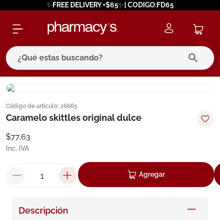
✨FREE DELIVERY +$65✨| CODIGO:FD65
¿Qué estas buscando?
términos más buscados
Código de artículo
:
26665
1
.
eucerin
Caramelo skittles original dulce
2
.
protector solar
$
77
,
63
3
.
bioderma
Inc. IVA
4
.
pilexil
Agregar
5
.
cerave
6
.
degraler
Descripción
7
.
isdin