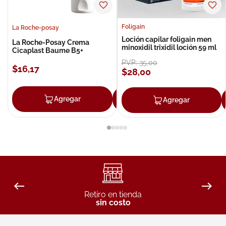
Foligain
La Roche-posay
Loción capilar foligain men
La Roche-Posay Crema
minoxidil trixidil loción 59 ml
Cicaplast Baume B5+
PVP:
35
,
00
$
16
,
17
$
28
,
00
Agregar
Agregar
Agregar
Retiro en tienda
sin costo