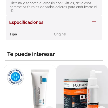
Disfruta y saborea el arcoíris con Skittles, deliciosos 
8
.
roche posay
caramelos frutales de varios colores para endulzarte el 
día.
9
.
nivea
10
.
pañales
Especificaciones
Tipo
Original
Te puede interesar