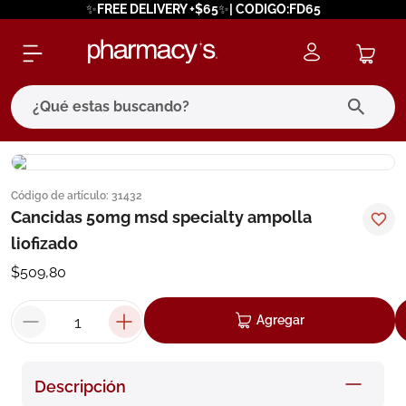
✨FREE DELIVERY +$65✨| CODIGO:FD65
¿Qué estas buscando?
términos más buscados
Código de artículo
:
31432
1
.
eucerin
Cancidas 50mg msd specialty ampolla
2
.
protector solar
liofizado
3
.
bioderma
$
509
,
80
4
.
pilexil
Agregar
5
.
cerave
6
.
degraler
Descripción
7
.
isdin