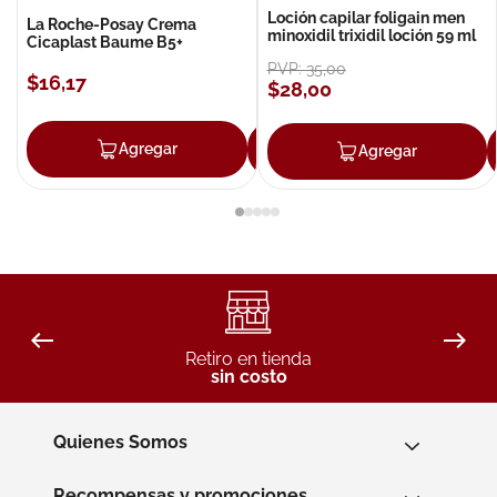
Loción capilar foligain men
La Roche-Posay Crema
minoxidil trixidil loción 59 ml
Cicaplast Baume B5+
PVP:
35
,
00
$
16
,
17
$
28
,
00
Agregar
Agregar
Agregar
Retiro en tienda
sin costo
Quienes Somos
Recompensas y promociones