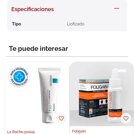
8
.
roche posay
Especificaciones
9
.
nivea
Tipo
Liofizado
10
.
pañales
Te puede interesar
Foligain
La Roche-posay