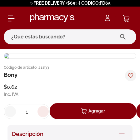
✨FREE DELIVERY +$65✨| CODIGO:FD65
¿Qué estas buscando?
términos más buscados
Código de artículo
:
21833
1
.
eucerin
Bony
2
.
protector solar
$
0
,
62
3
.
bioderma
Inc. IVA
4
.
pilexil
Agregar
5
.
cerave
6
.
degraler
Descripción
7
.
megacistin