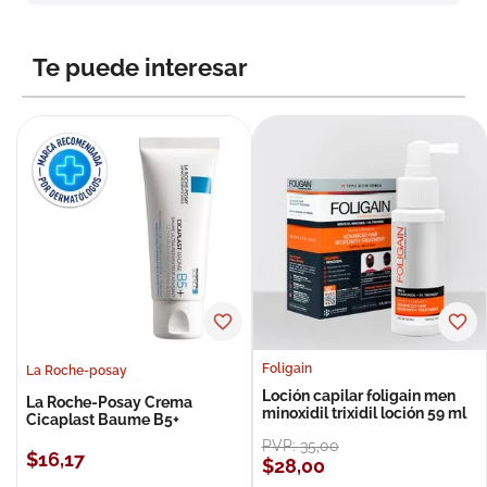
8
.
roche posay
9
.
isdin
Te puede interesar
10
.
neumoflux
Foligain
La Roche-posay
Loción capilar foligain men
La Roche-Posay Crema
minoxidil trixidil loción 59 ml
Cicaplast Baume B5+
PVP:
35
,
00
$
16
,
17
$
28
,
00