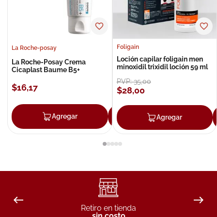
Foligain
La Roche-posay
Loción capilar foligain men
La Roche-Posay Crema
minoxidil trixidil loción 59 ml
Cicaplast Baume B5+
PVP:
35
,
00
$
16
,
17
$
28
,
00
Agregar
Agregar
Agregar
Retiro en tienda
sin costo