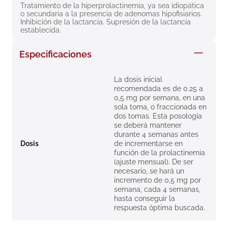
Tratamiento de la hiperprolactinemia, ya sea idiopática 
8
.
roche posay
o secundaria a la presencia de adenomas hipofisiarios. 
Inhibición de la lactancia. Supresión de la lactancia 
9
.
isdin
establecida.
10
.
pañales
Especificaciones
La dosis inicial
recomendada es de 0.25 a
0,5 mg por semana, en una
sola toma, o fraccionada en
dos tomas. Esta posología
se deberá mantener
durante 4 semanas antes
Dosis
de incrementarse en
función de la prolactinemia
(ajuste mensual). De ser
necesario, se hará un
incremento de 0,5 mg por
semana, cada 4 semanas,
hasta conseguir la
respuesta óptima buscada.