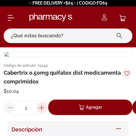
✨FREE DELIVERY +$65✨| CODIGO:FD65
¿Qué estas buscando?
términos más buscados
Código de artículo
:
75149
1
.
eucerin
Cabertrix 0.50mg quifatex dist medicamenta
2
.
protector solar
comprimidos
3
.
pilexil
$
10
,
04
4
.
bioderma
Agregar
5
.
cerave
6
.
megacistin
Descripción
7
.
degraler